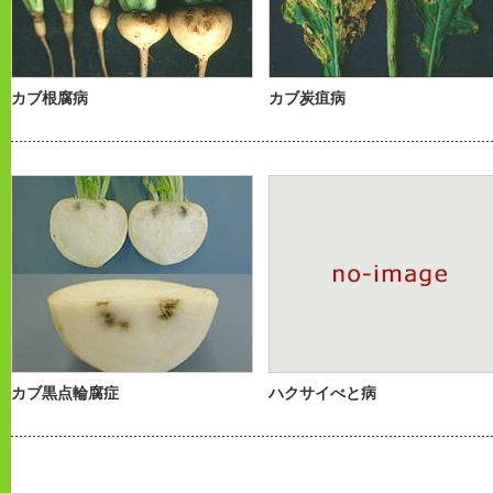
カブ根腐病
カブ炭疽病
カブ黒点輪腐症
ハクサイべと病