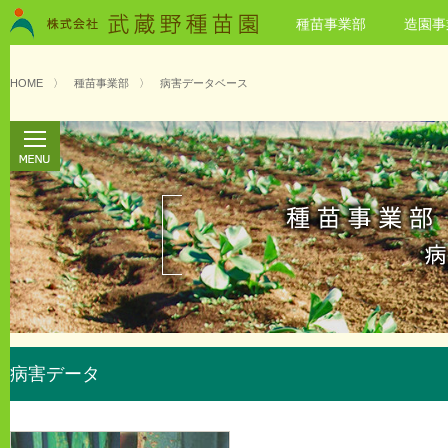
種苗事業部
造園事
HOME
〉
種苗事業部
〉
病害データベース
病害データ