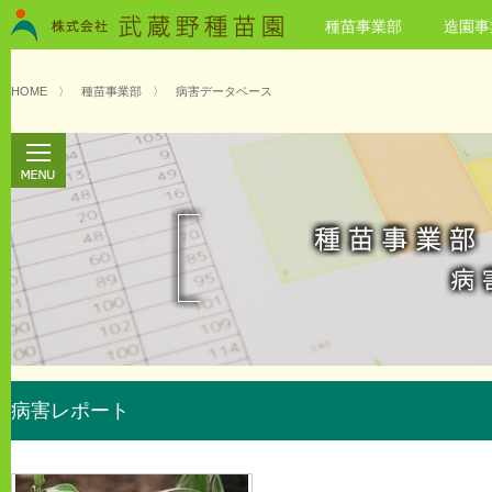
種苗事業部
造園事
HOME
〉
種苗事業部
〉
病害データベース
病害レポート