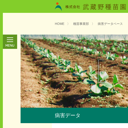
HOME
〉
種苗事業部
〉
病害データベース
病害データ