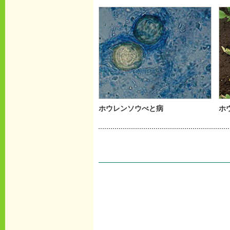
ホウレンソウべと病
ホ