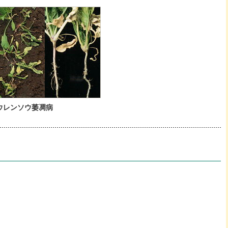
ウレンソウ萎凋病