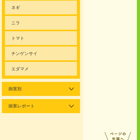
ネギ
ニラ
トマト
チンゲンサイ
エダマメ
病害別
病害レポート