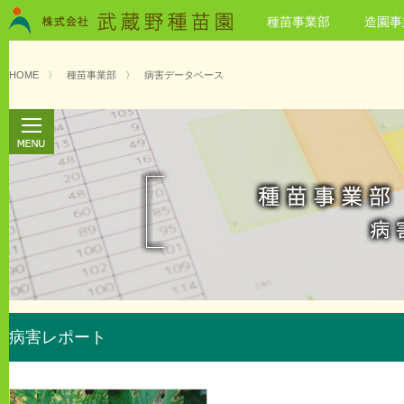
種苗事業部
造園事
HOME
〉
種苗事業部
〉
病害データベース
病害レポート