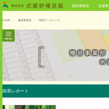
種苗事業部
造園事
HOME
〉
種苗事業部
〉
病害データベース
病害レポート