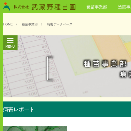
種苗事業部
造園事
HOME
〉
種苗事業部
〉
病害データベース
病害レポート