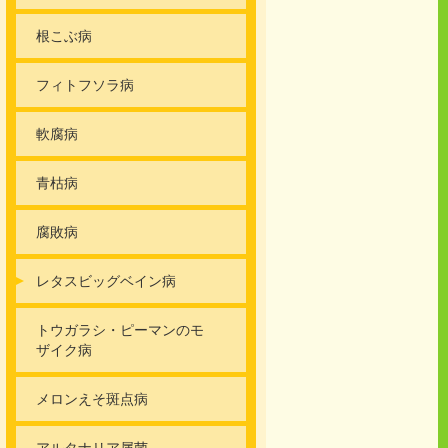
根こぶ病
フィトフソラ病
軟腐病
青枯病
腐敗病
レタスビッグベイン病
トウガラシ・ピーマンのモ
ザイク病
メロンえそ斑点病
アルタナリア属菌