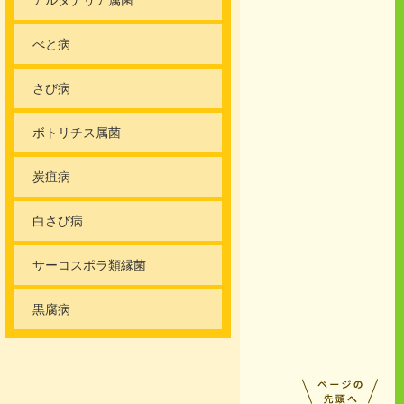
べと病
さび病
ボトリチス属菌
炭疽病
白さび病
サーコスポラ類縁菌
黒腐病