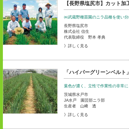
【長野県塩尻市】カット加
㈱武蔵野種苗園のニラ品種を使い分
長野県塩尻市
株式会社 信生
代表取締役 野本 孝典
》詳しく見る
「ハイパーグリーンベルト
葉色が濃く、立性で作業性の非常に
茨城県水戸市
JA水戸 園芸部ニラ部
生産者 山﨑 透
》詳しく見る