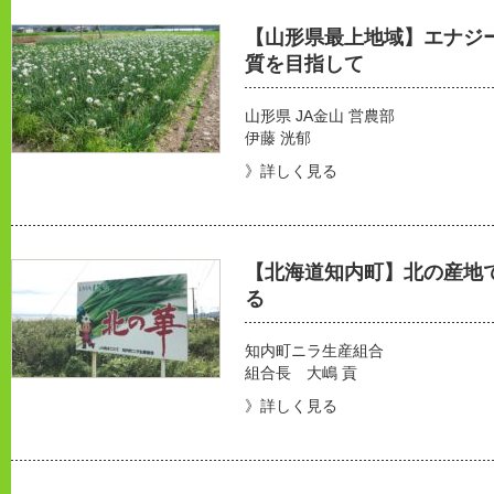
【山形県最上地域】エナジ
質を目指して
山形県 JA金山 営農部
伊藤 洸郁
》詳しく見る
【北海道知内町】北の産地
る
知内町ニラ生産組合
組合長 大嶋 貢
》詳しく見る