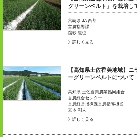
グリーンベルト」を栽培し
宮崎県 JA 西都
営農指導課
濵砂 龍也
》詳しく見る
【高知県土佐香美地域】ニ
ーグリーンベルトについて
高知県 土佐香美農業協同組合
営農総合センター
営農経営指導課営農指導担当
宮本 剛人
》詳しく見る