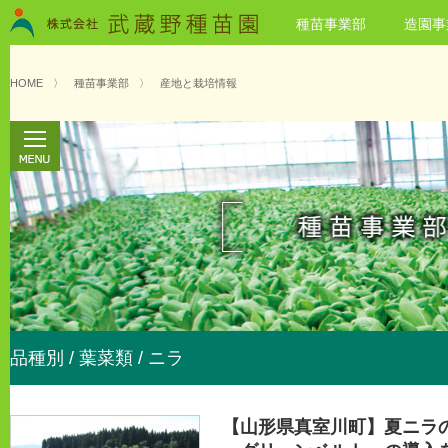
種苗事業部
造園事
HOME
〉
種苗事業部
〉
産地と栽培情報
品種別 / 葉菜類 / ニラ
【山形県真室川町】夏ニラ