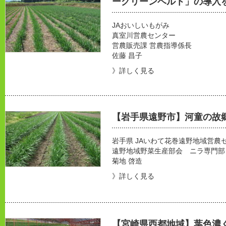
ーグリーンベルト」の導入
JAおいしいもがみ
真室川営農センター
営農販売課 営農指導係長
佐藤 昌子
》詳しく見る
【岩手県遠野市】河童の故
岩手県 JAいわて花巻遠野地域営農
遠野地域野菜生産部会 ニラ専門部
菊地 啓造
》詳しく見る
【宮崎県西都地域】葉色濃