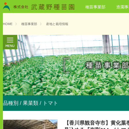
種苗事業部
造園事
HOME
〉
種苗事業部
〉
産地と栽培情報
品種別 / 果菜類 / トマト
【香川県観音寺市】黄化葉