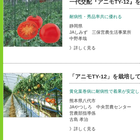
一代交配『アニモTY-12』
耐病性・秀品率共に優れる
静岡県
JAしみず 三保営農生活事業所
中野孝哉
》詳しく見る
「アニモTY-12」を栽培し
黄化葉巻病に耐病性で着果が安定し
熊本県八代市
JAやつしろ 中央営農センター
営農部指導係
古島 孝治
》詳しく見る