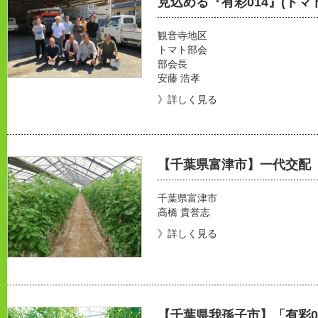
見込める『有彩014』(トマ
観音寺地区
トマト部会
部会長
安藤 浩孝
》詳しく見る
【千葉県富津市】一代交配「
千葉県富津市
高橋 貴誉志
》詳しく見る
【千葉県我孫子市】「有彩0