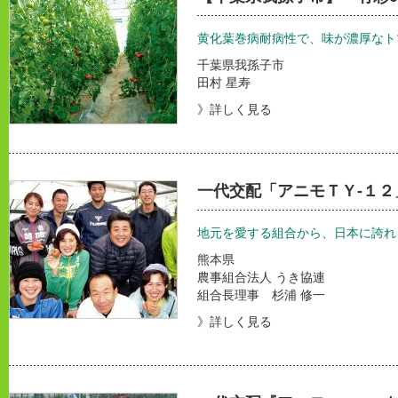
黄化葉巻病耐病性で、味が濃厚なト
千葉県我孫子市
田村 星寿
》詳しく見る
一代交配「アニモＴＹ-１
地元を愛する組合から、日本に誇れ
熊本県
農事組合法人 うき協連
組合長理事 杉浦 修一
》詳しく見る