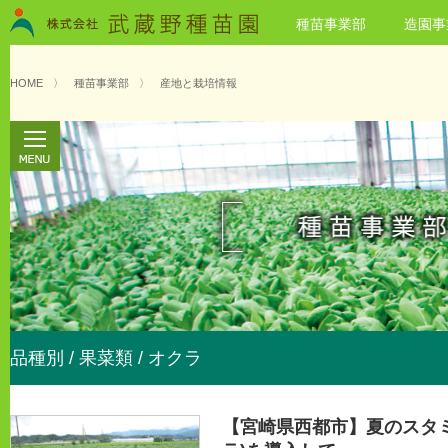
種苗事業部
造園事
HOME
〉
種苗事業部
〉
産地と栽培情報
品種別 / 果菜類 / オクラ
【宮崎県西都市】夏のスタ