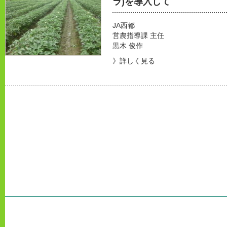
ラ)を導入して
JA西都
営農指導課 主任
黒木 俊作
》詳しく見る