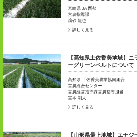
宮崎県 JA 西都
営農指導課
濵砂 龍也
》詳しく見る
【高知県土佐香美地域】ニ
ーグリーンベルトについて
高知県 土佐香美農業協同組合
営農総合センター
営農経営指導課営農指導担当
宮本 剛人
》詳しく見る
【山形県最上地域】エナジ