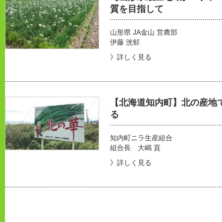
質を目指して
山形県 JA金山 営農部
伊藤 洸郁
》詳しく見る
【北海道知内町】北の産地
る
知内町ニラ生産組合
組合長 大嶋 貢
》詳しく見る