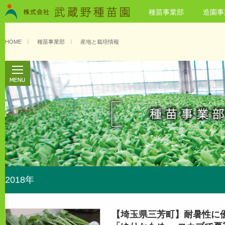
種苗事業部
造園事
HOME
〉
種苗事業部
〉
産地と栽培情報
2018年
【埼玉県三芳町】耐暑性に