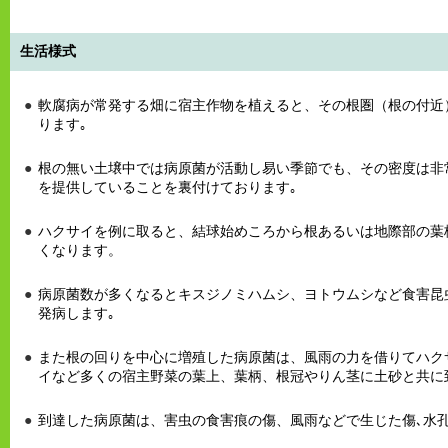
生活様式
軟腐病が常発する畑に宿主作物を植えると、その根圏（根の付近
ります｡
根の無い土壌中では病原菌が活動し易い季節でも、その密度は非
を提供していることを裏付けております｡
ハクサイを例に取ると、結球始めころから根あるいは地際部の葉
くなります。
病原菌数が多くなるとキスジノミハムシ、ヨトウムシなど食害昆
発病します｡
また根の回りを中心に増殖した病原菌は、風雨の力を借りてハク
イなど多くの宿主野菜の葉上、葉柄、根冠やりん茎に土砂と共に
到達した病原菌は、害虫の食害痕の傷、風雨などで生じた傷､水