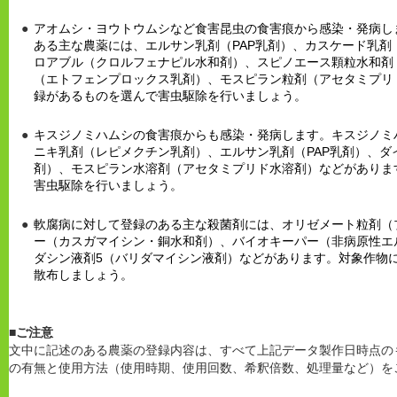
アオムシ・ヨウトウムシなど食害昆虫の食害痕から感染・発病し
ある主な農薬には、エルサン乳剤（PAP乳剤）、カスケード乳剤
ロアブル（クロルフェナピル水和剤）、スピノエース顆粒水和剤
（エトフェンプロックス乳剤）、モスピラン粒剤（アセタミプリ
録があるものを選んで害虫駆除を行いましょう。
キスジノミハムシの食害痕からも感染・発病します。キスジノミ
ニキ乳剤（レピメクチン乳剤）、エルサン乳剤（PAP乳剤）、ダ
剤）、モスピラン水溶剤（アセタミプリド水溶剤）などがありま
害虫駆除を行いましょう。
軟腐病に対して登録のある主な殺菌剤には、オリゼメート粒剤（
ー（カスガマイシン・銅水和剤）、バイオキーパー（非病原性エ
ダシン液剤5（バリダマイシン液剤）などがあります。対象作物
散布しましょう。
■ご注意
文中に記述のある農薬の登録内容は、すべて上記データ製作日時点の
の有無と使用方法（使用時期、使用回数、希釈倍数、処理量など）を