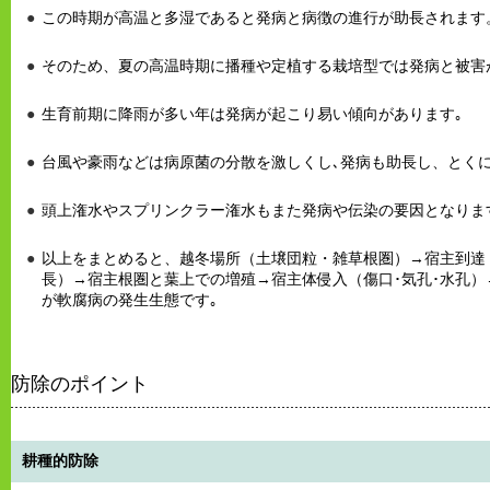
この時期が高温と多湿であると発病と病徴の進行が助長されます
そのため、夏の高温時期に播種や定植する栽培型では発病と被害
生育前期に降雨が多い年は発病が起こり易い傾向があります｡
台風や豪雨などは病原菌の分散を激しくし､発病も助長し、とく
頭上潅水やスプリンクラー潅水もまた発病や伝染の要因となりま
以上をまとめると、越冬場所（土壌団粒・雑草根圏）→宿主到達
長）→宿主根圏と葉上での増殖→宿主体侵入（傷口･気孔･水孔
が軟腐病の発生生態です｡
防除のポイント
耕種的防除