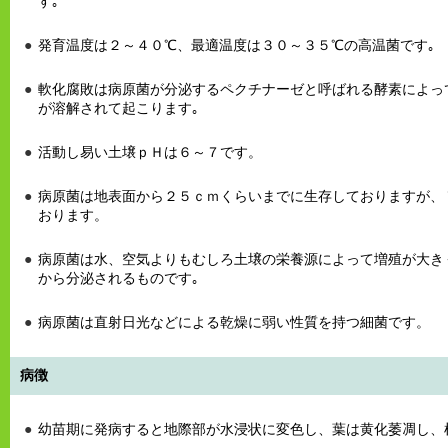
す｡
発育温度は２～４０℃、最適温度は３０～３５℃の高温菌です｡
軟化腐敗は病原菌が分泌するペクチナーゼと呼ばれる酵素によっ
が溶解されて起こります｡
活動し易い土壌ｐＨは６～７です。
病原菌は地表面から２５ｃｍくらいまでに生存しておりますが、
おります。
病原菌は水、空気よりもむしろ土壌の栄養源によって増殖が大き
から分泌されるものです｡
病原菌は直射日光などによる乾燥に弱い性質を持つ細菌です。
病徴
幼苗期に発病すると地際部が水浸状に変色し、葉は黄化萎凋し、