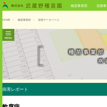
種苗事業部
造園事
HOME
〉
種苗事業部
〉
病害データベース
病害レポート
軟腐病