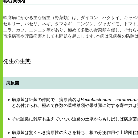
軟腐病にかかる主な宿主（野菜類）は、ダイコン、ハクサイ、キャベ
セルリー、パセリ、ネギ、タマネギ、ニンジン、ジャガイモ、トマト
ニラ、カブ、ニンニク等があり、極めて多数の野菜類を侵し、それら
市場病害や貯蔵病害としても問題を起こします｡本病は発病後の防除は
発生の生態
病原菌
病原菌は細菌の仲間で、病原菌名は
Pectobacterium carotovoru
と名付けられ、極めて多数の葉根菜類や果菜類に対する寄生力は
その証拠に雑草も生えていない道路の土壌からもしばしば病原菌
病原菌は驚くべき病原性の広さを持ち、根の分泌作用や土壌団粒