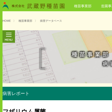
種苗事業部
造園事
HOME
〉
種苗事業部
〉
病害データベース
病害レポート
フザリウム属菌