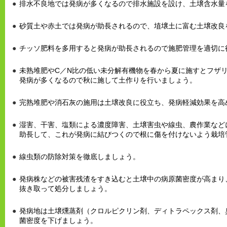
排水不良地では発病が多くなるので排水施設を設け、土壌含水量
砂質土や赤土では発病が助長されるので、埴壌土に富む土壌改良
チッソ肥料を多用すると発病が助長されるので施肥管理を適切に
未熟堆肥やC／N比の低い未分解有機物を春から夏に施すとフザ
発病が多くなるので秋に施して土作りを行いましょう。
完熟堆肥や消石灰の施用は土壌改良に役立ち、発病軽減効果を高
湿害、干害、塩類による濃度障害、土壌害虫や線虫、農作業など
助長して、これが発病に結びつくので根に傷を付けないよう栽培
線虫類の防除対策を徹底しましょう。
発病株などの被害残渣をすき込むと土壌中の病原菌密度が高まり
抜き取って処分しましょう。
発病地は土壌燻蒸剤（クロルピクリン剤、ディトラペックス剤、
菌密度を下げましょう。