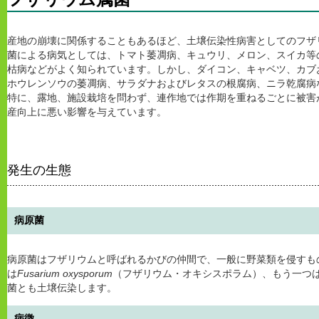
産地の崩壊に関係することもあるほど、土壌伝染性病害としてのフザ
菌による病気としては、トマト萎凋病、キュウリ、メロン、スイカ等
枯病などがよく知られています。しかし、ダイコン、キャベツ、カブ
ホウレンソウの萎凋病、サラダナおよびレタスの根腐病、ニラ乾腐病
特に、露地、施設栽培を問わず、連作地では作期を重ねるごとに被害
産向上に悪い影響を与えています。
発生の生態
病原菌
病原菌はフザリウムと呼ばれるかびの仲間で、一般に野菜類を侵すも
は
Fusarium oxysporum
（フザリウム・オキシスポラム）、もう一つ
菌とも土壌伝染します。
病徴