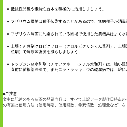
抵抗性品種や抵抗性台木を積極的に活用しましょう。
フザリウム属菌は種子伝染することがあるので、無病種子か消毒
フザリウム属菌に汚染されている圃場で使用した農機具はよく水
土壌くん蒸剤クロピクフロー（クロルピクリンくん蒸剤）、土壌
粒剤）で病原菌密度を減らしましょう。
トップジンＭ水和剤（チオファネートメチル水和剤）は、強い浸
直前に苗根部浸漬で、またニラ・ラッキョウの乾腐病では土壌に
■ご注意
文中に記述のある農薬の登録内容は、すべて上記データ製作日時点の
の有無と使用方法（使用時期、使用回数、希釈倍数、処理量など）を