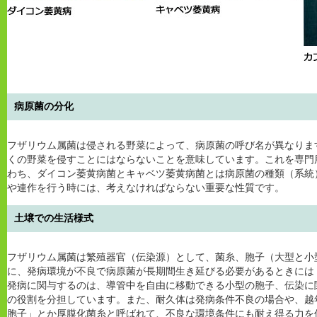
病原菌の分化
フザリウム属菌は侵される野菜によって、病原菌の呼び名が異なりま
くの野菜を侵すことにはならないことを意味しています。これを専門
わち、ダイコン萎黄病菌とキャベツ萎黄病菌とは病原菌の種類（系統
や連作を行う時には、考えなければならない重要な性質です。
土壌での生活様式
フザリウム属菌は繁殖器官（伝染源）として、菌糸、胞子（大型と小
に、発病環境が不良で病原菌が長期間生き延びる必要があるときには
発病に関与するのは、導管中を自由に移動できる小型の胞子、伝染に
の役割を分担しています。また、耐久体は発病条件不良の場合や、越
胞子」とか厚膜化菌糸と呼ばれて、不良な環境条件にも耐え得る力を