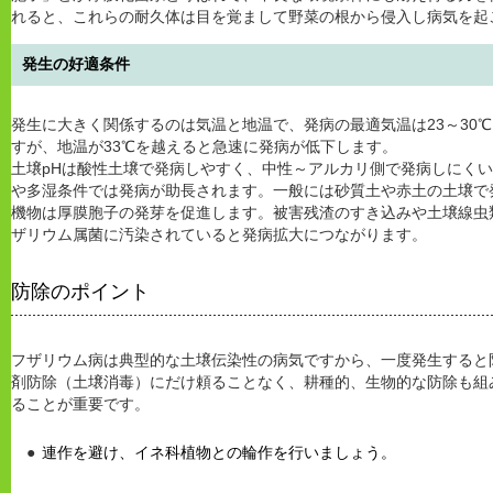
れると、これらの耐久体は目を覚まして野菜の根から侵入し病気を起
発生の好適条件
発生に大きく関係するのは気温と地温で、発病の最適気温は23～30℃
すが、地温が33℃を越えると急速に発病が低下します。
土壌pHは酸性土壌で発病しやすく、中性～アルカリ側で発病しにく
や多湿条件では発病が助長されます。一般には砂質土や赤土の土壌で
機物は厚膜胞子の発芽を促進します。被害残渣のすき込みや土壌線虫
ザリウム属菌に汚染されていると発病拡大につながります。
防除のポイント
フザリウム病は典型的な土壌伝染性の病気ですから、一度発生すると
剤防除（土壌消毒）にだけ頼ることなく、耕種的、生物的な防除も組
ることが重要です。
連作を避け、イネ科植物との輪作を行いましょう。