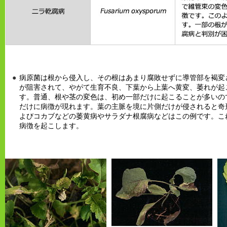
病原菌は根から侵入し、その根はあまり腐敗せずに導管部を褐変
が阻害されて、やがて生育不良、下葉から上葉へ黄変、萎れが起
す。普通、根や茎の変色は、初め一部だけに起こることが多いの
だけに病徴が現れます。葉の主脈を境に片側だけが侵されると奇
よびコカブなどの萎黄病やサラダナ根腐病などはこの例です。こ
病徴を起こします。