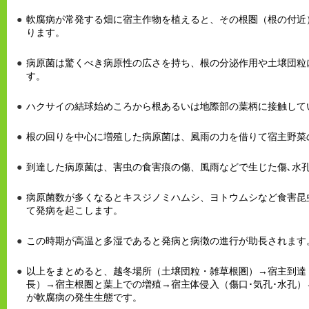
軟腐病が常発する畑に宿主作物を植えると、その根圏（根の付近
ります。
病原菌は驚くべき病原性の広さを持ち、根の分泌作用や土壌団粒
す。
ハクサイの結球始めころから根あるいは地際部の葉柄に接触して
根の回りを中心に増殖した病原菌は、風雨の力を借りて宿主野菜
到達した病原菌は、害虫の食害痕の傷、風雨などで生じた傷､水
病原菌数が多くなるとキスジノミハムシ、ヨトウムシなど食害昆
て発病を起こします。
この時期が高温と多湿であると発病と病徴の進行が助長されます
以上をまとめると、越冬場所（土壌団粒・雑草根圏）→宿主到達
長）→宿主根圏と葉上での増殖→宿主体侵入（傷口･気孔･水孔
が軟腐病の発生生態です。