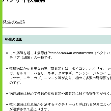
発生の生態
発生の原因
この病気を起こす病原は
Pectobacterium carotovorum
（ペクトバ
テリア（細菌）の一種です。
軟腐病にかかる主な宿主（野菜類）は、ダイコン、ハクサイ、キ
ガ、セルリー、パセリ、ネギ、タマネギ、ニンジン、ジャガイモ
マツナ、ニラ、カブ、ニンニク等があり、極めて多数の野菜類を
のです。
病原細菌は極めて多数の葉根菜類や果菜類に対する寄生力が強く
軟化腐敗は病原菌が分泌するペクチナーゼと呼ばれる酵素によっ
が溶解されて起こります。