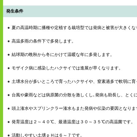
発生条件
夏の高温時期に播種や定植する栽培型では発病と被害が大きくな
高温多雨の条件下で多発します。
結球期の晩秋から冬にかけて温暖な年に多発します。
モザイク病に感染したハクサイでは進展が早くなります。
土壌水分が多いところで育ったハクサイや、窒素過多で軟弱に育
台風や豪雨などは病原菌の分散を激しくし､発病も助長し、とく
頭上潅水やスプリンクラー潅水もまた発病や伝染の要因となりま
発育温度は２～４０℃、最適温度は３０～３５℃の高温菌です。
活動しやすい土壌ｐＨは６～７です。