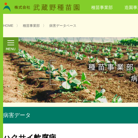
種苗事業部
造園事
HOME
〉
種苗事業部
〉
病害データベース
病害データ
ハクサイ軟腐病