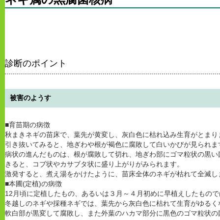
診断のポイント
被害のようす
■育苗期の病徴
秋まきネギの苗床で、葉先が黄変し、灰白色に枯れ込み生育がとまり
引き抜いてみると、地ぎわや根が褐色に腐敗して白いかびが見られま
病状の進んだものは、根が腐敗して切れ、地ぎわ部にゴマ粒状の黒い
きると、コブ状やカサブタ状に盛り上がりがみられます。
激発すると、煮え湯をかけたように、苗床全体のネギが枯れて全滅し
■本圃(定植)の病徴
12月頃に定植したもの、あるいは３月～４月初めに早植えしたもの
冬越しのネギや採種ネギでは、葉先から灰白色に枯れて生育がゆるく
軟白部が黒変して腐敗し、また外葉のハカマ部分に黒色のゴマ粒状の