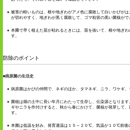
被害の軽いものは、根や地ぎわがアメ色に腐敗して白いかびがは
が切れやすく、地ぎわが黒く腐敗して、ゴマ粒状の黒い菌核がで
本圃で早く植えた苗が枯れるときには、苗を抜いて、根や地ぎわ
す。
防除のポイント
■
病原菌の生活史
病原菌はかびの仲間で、ネギのほか、タマネギ、ニラ、ワケギ、
菌核は畑の土中に長い年月にわたって生存し、伝染源となります
ギやニラを作付けすると、秋から春にかけて、菌核が発芽して、
す。
本菌は低温を好み、発育適温は１５～２０℃、気温が１０℃前後