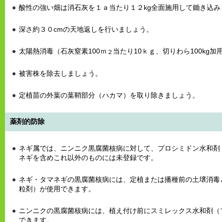
酸性の強い畑は消石灰を１ａ当たり１２kg全面施用して鋤き込み
深さ約３０cmの天地返しを行いましょう。
太陽熱消毒（石灰窒素100ｍ
当たり10ｋｇ、切りわら100kg
２
被害株を除去しましょう。
定植苗の外葉の葉鞘部分（ハカマ）を取り除きましょう。
薬剤的防除
ネギ属では、ニンニク黒腐菌核病に対して、プロシミドン水和剤
ネギを含めこれ以外のものには未登録です。
ネギ・タマネギの黒腐菌核病には、定植または播種前の土壌消毒
粒剤）が使用できます。
ニンニクの黒腐菌核病には、植え付け前にスミレックス水和剤（
できます。