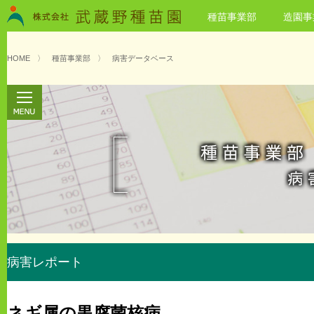
種苗事業部
造園事
HOME
〉
種苗事業部
〉
病害データベース
病害レポート
ネギ属の黒腐菌核病