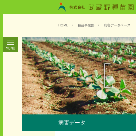
HOME
〉
種苗事業部
〉
病害データベース
病害データ