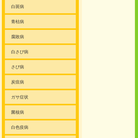
白斑病
青枯病
腐敗病
白さび病
さび病
炭疽病
ガサ症状
菌核病
白色疫病