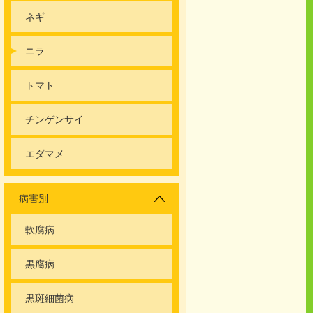
ネギ
ニラ
トマト
チンゲンサイ
エダマメ
病害別
軟腐病
黒腐病
黒斑細菌病