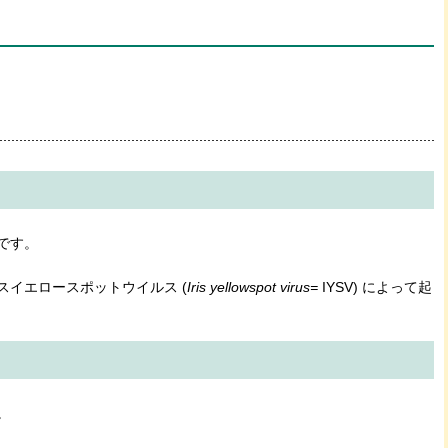
です。
イエロースポットウイルス (
Iris yellowspot virus=
IYSV) によって起
。