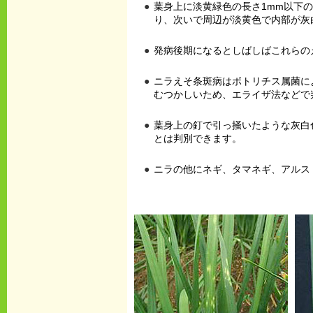
葉身上に淡黄緑色の長さ1mm以下
り、次いで周辺が淡黄色で内部が灰
発病後期になるとしばしばこれらの
ニラえそ条斑病はボトリチス属菌に
むつかしいため、エライザ法などで
葉身上の釘で引っ掻いたような灰白
とは判別できます。
ニラの他にネギ、タマネギ、アルス