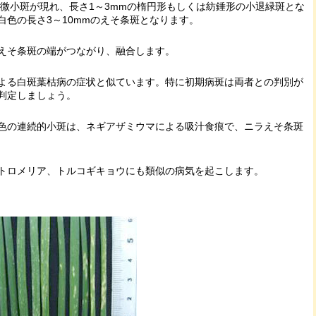
の微小斑が現れ、長さ1～3mmの楕円形もしくは紡錘形の小退緑斑とな
白色の長さ3～10mmのえそ条斑となります。
えそ条斑の端がつながり、融合します。
よる白斑葉枯病の症状と似ています。特に初期病斑は両者との判別が
判定しましょう。
色の連続的小斑は、ネギアザミウマによる吸汁食痕で、ニラえそ条斑
トロメリア、トルコギキョウにも類似の病気を起こします。