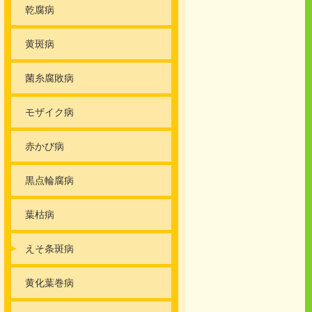
乾腐病
黄斑病
菌糸腐敗病
モザイク病
赤かび病
黒点輪腐病
葉枯病
えそ条斑病
黄化葉巻病