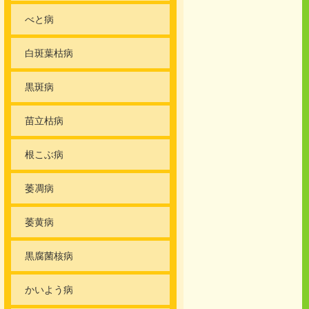
べと病
白斑葉枯病
黒斑病
苗立枯病
根こぶ病
萎凋病
萎黄病
黒腐菌核病
かいよう病