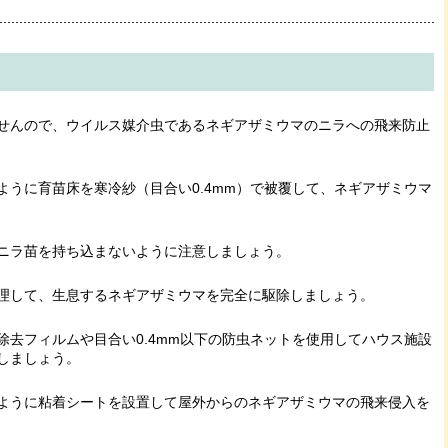
せんので、ウイルス媒介虫であるネギアザミウマのニラへの飛来防止
ように育苗床を寒冷紗（目合い0.4mm）で被覆して、ネギアザミウマ
ニラ苗を持ち込まないように注意しましょう。
理して、生息するネギアザミウマを完全に駆除しましょう。
除去フィルムや目合い0.4mm以下の防虫ネットを使用してハウス施設
しましょう。
ように粘着シートを設置して屋外からのネギアザミウマの飛来侵入を