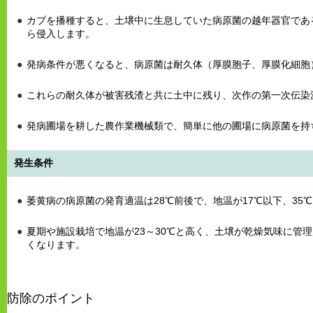
カブを播種すると、土壌中に生息していた病原菌の越年器官であ
ら侵入します。
発病条件が悪くなると、病原菌は耐久体（厚膜胞子、厚膜化細胞
これらの耐久体が被害残渣と共に土中に残り、次作の第一次伝染
発病圃場を耕した農作業機械類で、簡単に他の圃場に病原菌を持
発生条件
萎黄病の病原菌の発育適温は28℃前後で、地温が17℃以下、35
夏期や施設栽培で地温が23～30℃と高く、土壌が乾燥気味に管
くなります。
防除のポイント