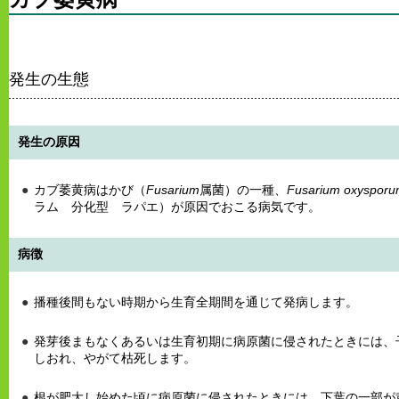
発生の生態
発生の原因
カブ萎黄病はかび（
Fusarium
属菌）の一種、
Fusarium oxysporum
ラム 分化型 ラパエ）が原因でおこる病気です。
病徴
播種後間もない時期から生育全期間を通じて発病します。
発芽後まもなくあるいは生育初期に病原菌に侵されたときには、
しおれ、やがて枯死します。
根が肥大し始めた頃に病原菌に侵されたときには、下葉の一部が