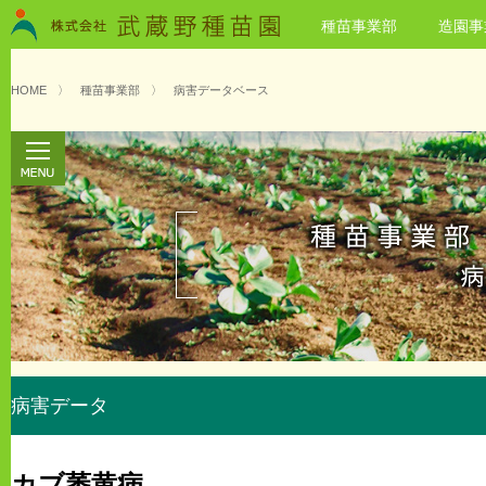
種苗事業部
造園事
HOME
〉
種苗事業部
〉
病害データベース
病害データ
カブ萎黄病