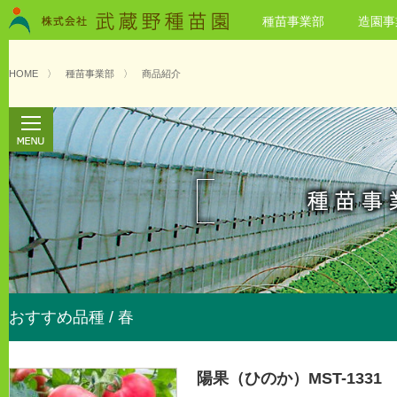
種苗事業部
造園事
HOME
〉
種苗事業部
〉
商品紹介
おすすめ品種 / 春
陽果（ひのか）MST-1331