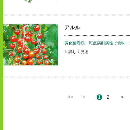
アルル
黄化葉巻病・斑点病耐病性で食味・
》詳しく見る
<<
<
1
2
>