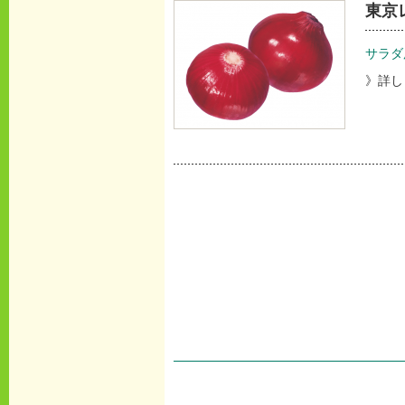
東京
サラダ
》詳し