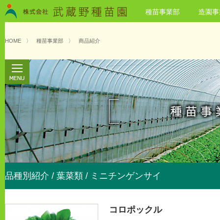
種苗事業部
造園事
HOME
〉
種苗事業部
〉
商品紹介
品種別紹介 / 葉菜類 / ミニチンゲンサイ
コロポックル