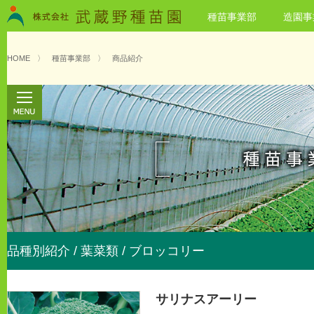
種苗事業部
造園事
HOME
〉
種苗事業部
〉
商品紹介
品種別紹介 / 葉菜類 / ブロッコリー
サリナスアーリー