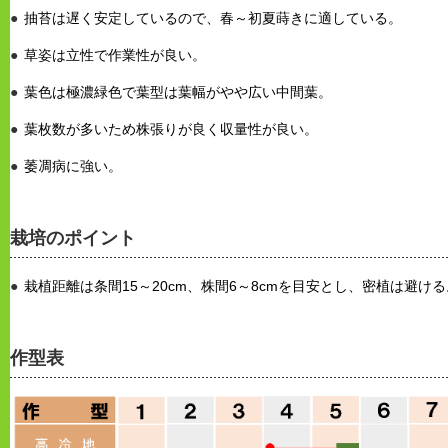
抽苔は遅く安定しているので、春～初夏蒔きに適している。
草姿は立性で作業性が良い。
葉色は極濃緑色で葉型は葉幅がやや広い中間葉。
葉枚数が多いため株張りが良く収量性が良い。
萎凋病に強い。
栽培のポイント
栽植距離は条間15～20cm、株間6～8cmを目安とし、密植は避ける
作型表