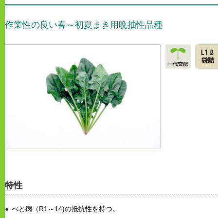
作業性の良い春～初夏まき用晩抽性品種
特性
べと病（R1～14)の抵抗性を持つ。