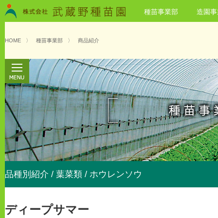
種苗事業部
造園事
HOME
〉
種苗事業部
〉
商品紹介
品種別紹介 / 葉菜類 / ホウレンソウ
ディープサマー