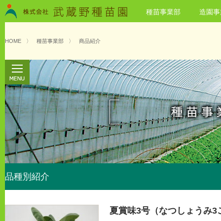
種苗事業部
造園事
HOME
〉
種苗事業部
〉
商品紹介
品種別紹介
夏賞味3号（なつしょうみ3