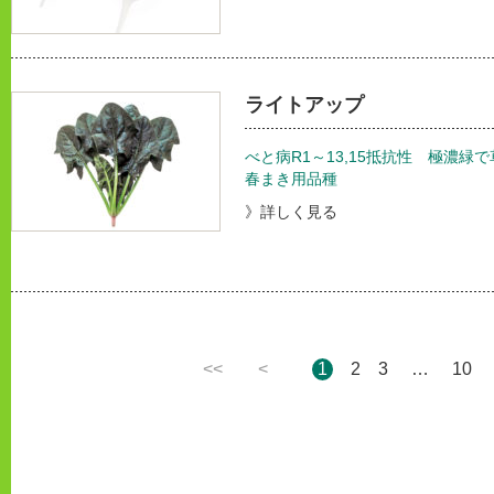
ライトアップ
べと病R1～13,15抵抗性 極濃
春まき用品種
》詳しく見る
<<
<
1
2
3
…
10