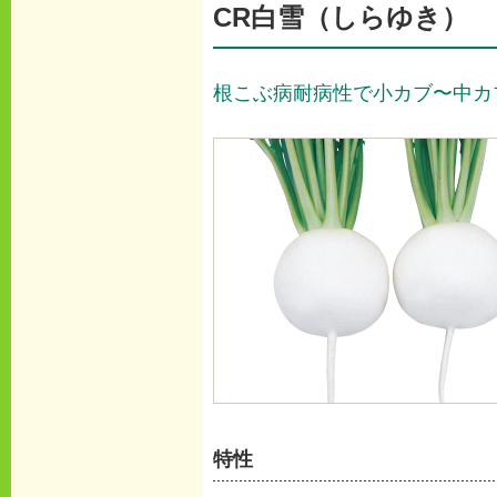
CR白雪（しらゆき）
根こぶ病耐病性で小カブ〜中カ
特性