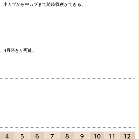
、小カブから中カブまで随時収穫ができる。
、4月蒔きが可能。
。
。