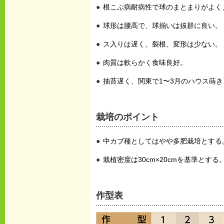
根こぶ病耐病性で球のまとまりがよく
球形は腰高で、球揃いは抜群に良い。
ス入りは遅く、裂根、変形は少ない。
肉質は軟らかく食味良好。
抽苔遅く、関東で1〜3月のハウス蒔き
栽培のポイント
中カブ種としてはやや多肥栽培とする
栽植密度は30cm×20cmを基準とする
作型表