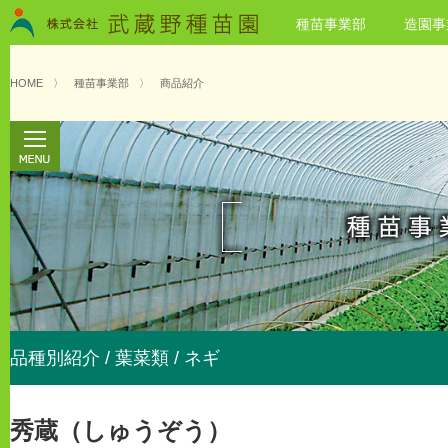
種苗事業部
造園事
HOME
〉
種苗事業部
〉
商品紹介
品種別紹介 / 葉菜類 / ネギ
秀蔵（しゅうぞう）