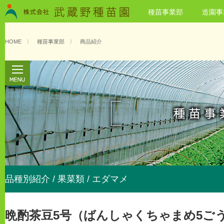
種苗事業部
造園事
HOME
〉
種苗事業部
〉
商品紹介
品種別紹介 / 果菜類 / エダマメ
晩酌茶豆5号（ばんしゃくちゃまめ5ご