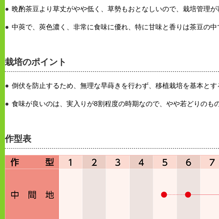
晩酌茶豆より草丈がやや低く、草勢もおとなしいので、栽培管理が
中莢で、莢色濃く、非常に食味に優れ、特に甘味と香りは茶豆の中
栽培のポイント
倒伏を防止するため、無理な早蒔きを行わず、移植栽培を基本とす
食味が良いのは、実入りが8割程度の時期なので、やや若どりのも
作型表