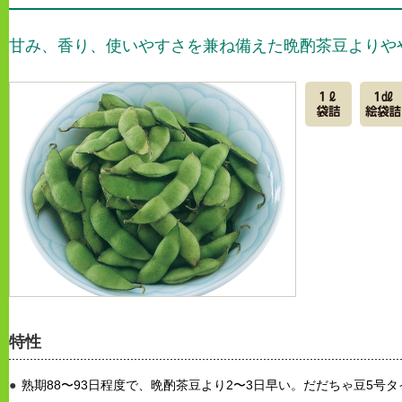
甘み、香り、使いやすさを兼ね備えた晩酌茶豆よりや
特性
熟期88〜93日程度で、晩酌茶豆より2〜3日早い。だだちゃ豆5号タ