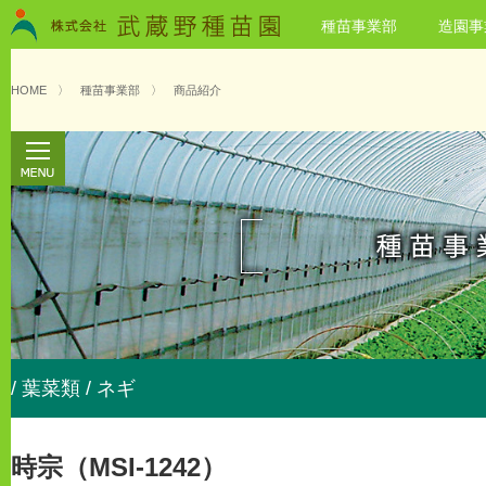
種苗事業部
造園事
HOME
〉
種苗事業部
〉
商品紹介
/ 葉菜類 / ネギ
時宗（MSI-1242）