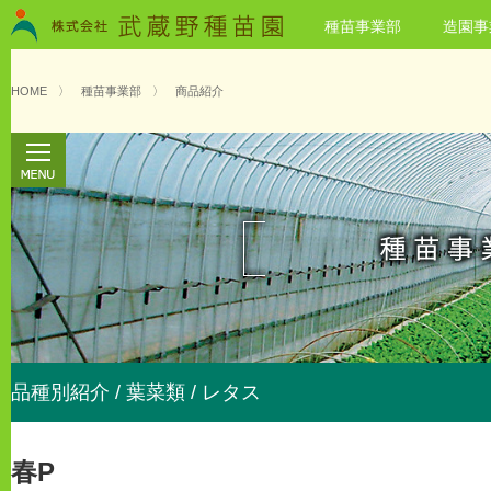
種苗事業部
造園事
HOME
〉
種苗事業部
〉
商品紹介
品種別紹介 / 葉菜類 / レタス
春P