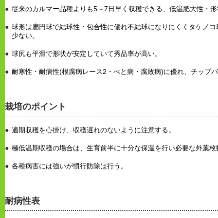
従来のカルマー品種よりも5～7日早く収穫できる、低温肥大性・
球形は扁円球で結球性・包合性に優れ不結球になりにくくタケノコ球
少ない。
球尻も平滑で形状が安定していて秀品率が高い。
耐寒性・耐病性(根腐病レース2・べと病・腐敗病)に優れ、チップ
栽培のポイント
適期収穫を心掛け、収穫遅れのないように注意する。
極低温期収穫の場合は、生育前半に十分な保温を行い必要な外葉枚
各種病害には強いが慣行防除は行う。
耐病性表