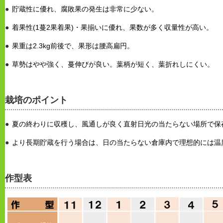
貯蔵性に優れ、腐敗果の発生は非常に少ない。
着果性(1蔓2果着果)・果揃いに優れ、果数が多く収量性が高い。
果重は2.3kg前後で、果形は腰高扁円。
草勢はやや強く、蔓伸びが良い。葉柄が短く、葉折れしにくい。
栽培のポイント
夏の終わりに収穫し、風通しが良く直射日光の当たらない場所で保
より長期貯蔵を行う場合は、日の当たらない倉庫内で理想的には温度
作型表