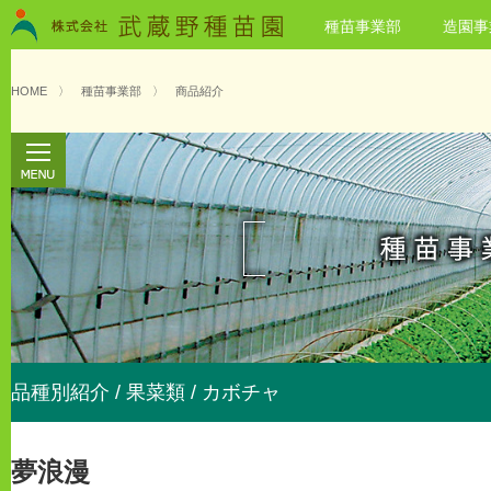
種苗事業部
造園事
HOME
〉
種苗事業部
〉
商品紹介
品種別紹介 / 果菜類 / カボチャ
夢浪漫