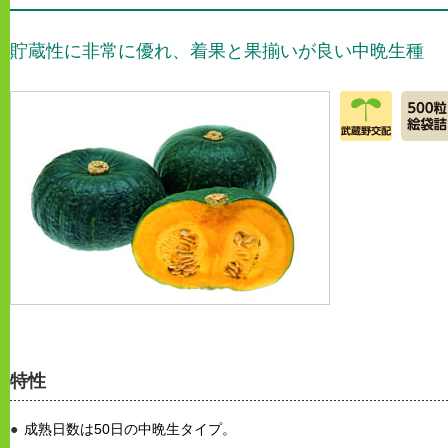
貯蔵性に非常に優れ、着果と果揃いが良い中晩生種
特性
成熟日数は50日の中晩生タイプ。