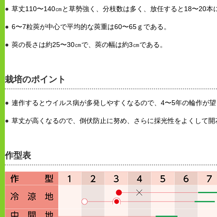
草丈110〜140㎝と草勢強く、分枝数は多く、放任すると18〜20
6〜7粒莢が中心で平均的な莢重は60〜65ｇである。
莢の長さは約25〜30㎝で、莢の幅は約3㎝である。
栽培のポイント
連作するとウイルス病が多発しやすくなるので、4〜5年の輪作が望まし
草丈が高くなるので、倒伏防止に努め、さらに採光性をよくして開
作型表