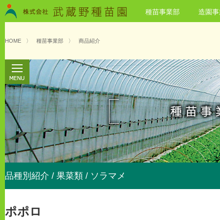
種苗事業部
造園事
HOME
〉
種苗事業部
〉
商品紹介
品種別紹介 / 果菜類 / ソラマメ
ポポロ