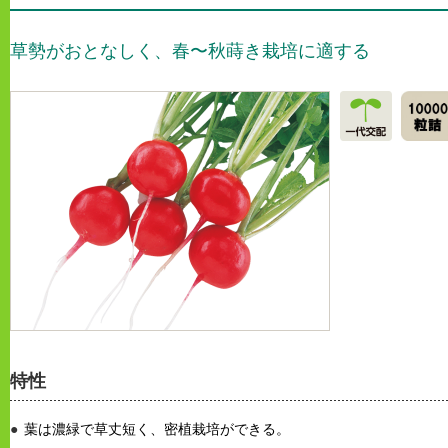
草勢がおとなしく、春〜秋蒔き栽培に適する
特性
葉は濃緑で草丈短く、密植栽培ができる。