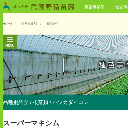
種苗事業部
造園事
HOME
〉
種苗事業部
〉
商品紹介
品種別紹介 / 根菜類 / ハツカダイコン
スーパーマキシム