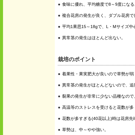
食味に優れ、平均糖度で8～9度になる
複合花房の発生が良く、ダブル花房で
平均1果思15～18gで、L・Mサイズ中
異常茎の発生はほとんど出ない。
栽培のポイント
着果性・果実肥大が良いので草勢が弱
異常茎の発生がほとんどないので、追
裂果の発生が非常に少ない品種なので
高温等のストレスを受けると花数が多
花数が多すぎる(40花以上)時は花房
草勢は、中～やや強い。