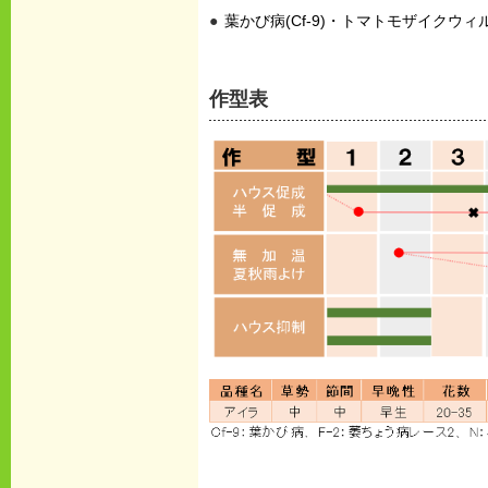
葉かび病(Cf-9)・トマトモザイクウィ
作型表