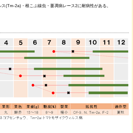
ルス(Tm-2a)・根こぶ線虫・萎凋病レース2に耐病性がある。