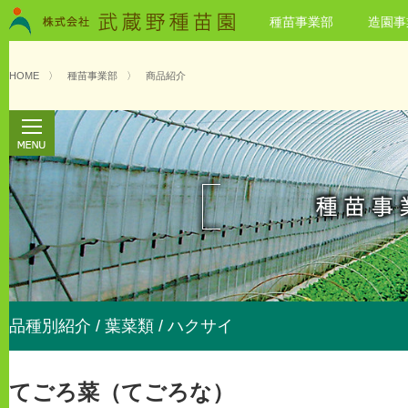
種苗事業部
造園事
HOME
〉
種苗事業部
〉
商品紹介
品種別紹介 / 葉菜類 / ハクサイ
てごろ菜（てごろな）