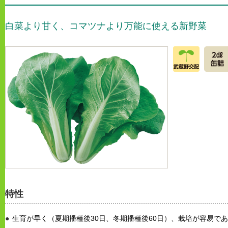
白菜より甘く、コマツナより万能に使える新野菜
特性
生育が早く（夏期播種後30日、冬期播種後60日）、栽培が容易である