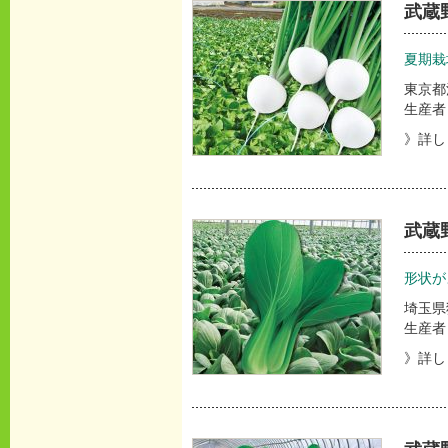
武蔵
夏期栽
東京都
生産者
》詳し
武蔵
形状が
埼玉県
生産者
》詳し