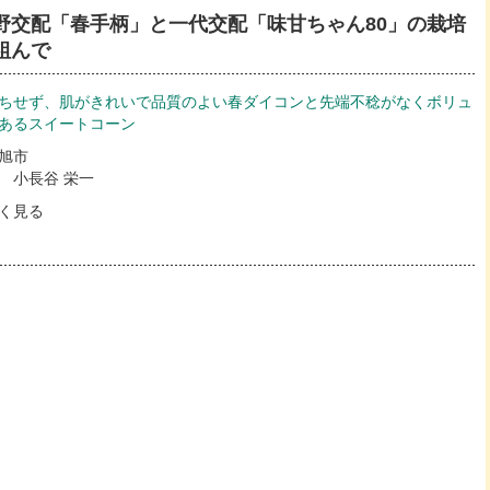
野交配「春手柄」と一代交配「味甘ちゃん80」の栽培
組んで
ちせず、肌がきれいで品質のよい春ダイコンと先端不稔がなくボリュ
あるスイートコーン
旭市
 小長谷 栄一
く見る