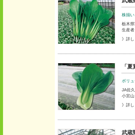
武蔵
株揃い
栃木県
生産者
》詳し
「夏
ボリュ
JA佐
小宮山
》詳し
武蔵