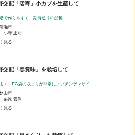
野交配「碧寿」小カブを生産して
培で作りやすく、期待通りの品種
清瀬市
 小寺 正明
く見る
野交配「春賞味」を栽培して
よく、FG袋の収まりが非常によいチンゲンサイ
狭山市
 栗原 義保
く見る