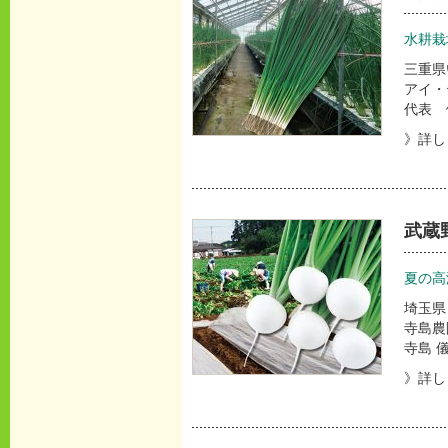
水耕栽
三重県
アイ・
代表 
》詳し
武蔵
夏の高
埼玉県
寺島農
寺島 
》詳し