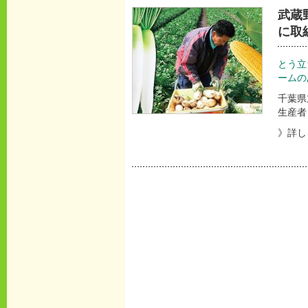
武蔵
に取
とう立
ームの
千葉県
生産者
》詳し