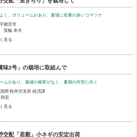
野交配「里きらり」を栽培して
よく、ボリュームがあり、夏場に収量の多いコマツナ
宇都宮市
 箕輪 幸夫
く見る
賞味2号」の栽培に取組んで
ームがあり、葉縁の褐変がなく、夏期の作型に向く
久浅間 軽井沢支所 経済課
 和宏
く見る
野交配「若殿」小ネギの安定出荷