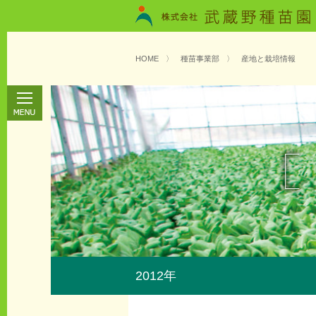
HOME
〉
種苗事業部
〉
産地と栽培情報
2012年