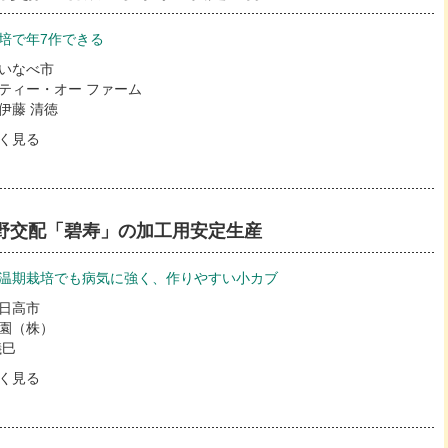
培で年7作できる
いなべ市
ティー・オー ファーム
伊藤 清徳
く見る
野交配「碧寿」の加工用安定生産
温期栽培でも病気に強く、作りやすい小カブ
日高市
園（株）
儀巳
く見る