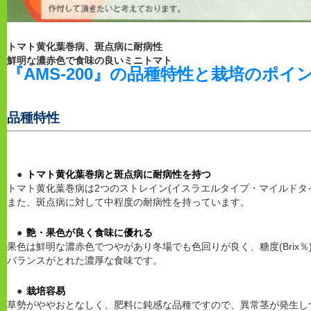
トマト黄化葉巻病、斑点病に耐病性
鮮明な濃赤色で食味の良いミニトマト
『
AMS-200
』の品種特性と栽培のポイ
品種特性
トマト黄化葉巻病と斑点病に耐病性を持つ
トマト黄化葉巻病は2つのストレイン(イスラエルタイプ・マイルドタ
また、斑点病に対して中程度の耐病性を持っています。
艶・果色が良く食味に優れる
果色は鮮明な濃赤色でつやがあり冬場でも色回りが良く、糖度(Brix
バランスがとれた濃厚な食味です。
栽培容易
草勢がややおとなしく、肥料に鈍感な品種ですので、異常茎が発生し