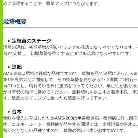
めに管理することで、収量アップにつながります。
栽培概要
定植苗のステージ
活着の遅れ、初期草勢が弱いとシングル花房になりやすくなります。
前)で定植し、初期草勢を強くするとダブル花房になりやすいです。
追肥
AMS-200は肥料に鈍感な品種ですので、草勢を見て追肥に迷ったら
第1果房肥大期に開始して、その後草勢を見ながら2～3週間に1回行
㎏/10aとし、晴れている日に施肥を行ってください。早生性があり
がけ草勢の維持に努めてください。肥料切れを起こすと着果不良、果
す。追肥のタイミングに迷ったら追肥を行って下さい。
台木
食味を優先し育成したためAMS-200は半身萎凋病、萎凋病に対し耐
病、コルキールート・青枯病が発生する圃場では、土壌消毒や台木に
勢がおとなしい品種ですので、草勢の強い台木がおすすめです。