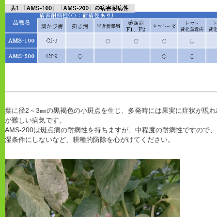
葉に径2～3㎜の黒褐色の小斑点を生じ、多発時には果実に症状が現
が難しい病気です。
AMS-200は斑点病の耐病性を持ちますが、中程度の耐病性ですので
湿条件にしないなど、耕種的防除を心がけてください。