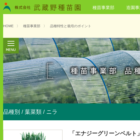
種苗事業部
造園事
HOME
〉
種苗事業部
〉
品種特性と栽培のポイント
品種別 / 葉菜類 / ニラ
「エナジーグリーンベルト