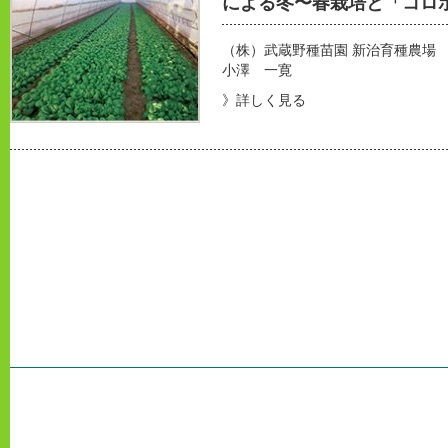
による冬〜春栽培と「コロ
（株）武蔵野種苗園 新治育種農場
小澤 一寛
》詳しく見る