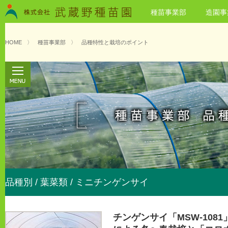
種苗事業部
造園事
HOME
〉
種苗事業部
〉
品種特性と栽培のポイント
品種別 / 葉菜類 / ミニチンゲンサイ
チンゲンサイ「MSW-1081