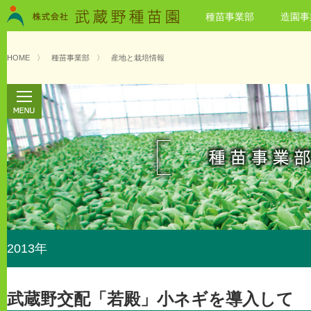
種苗事業部
造園事
HOME
〉
種苗事業部
〉
産地と栽培情報
2013年
武蔵野交配「若殿」小ネギを導入して