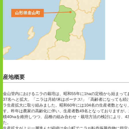
産地概要
金山管内におけるニラの栽培は、昭和55年に1haの定植から始まって
37名へと拡大。「ニラは月給!米はボーナス!」「高齢者になっても
ラ生産拡大に取り組みました。昭和60年には104名の生産者数とな
す。昨年は農家の高齢化に伴い、生産者数49名となっておりますが
積40haを維持しつつ、品種の組み合わせ・栽培方法の検討により、4
た。
生産拡大がより一層進んだ経緯は金山町でニラが転作振興作物に指定