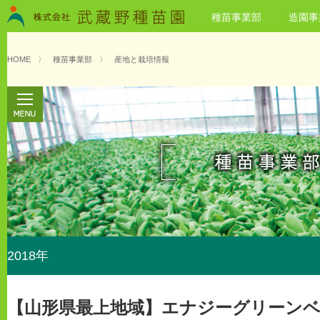
種苗事業部
造園事
HOME
〉
種苗事業部
〉
産地と栽培情報
2018年
【山形県最上地域】エナジーグリーン