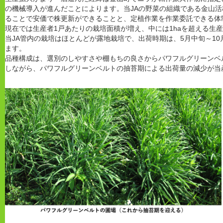
の機械導入が進んだことによります。当JAの野菜の組織である金山
ることで安価で株更新ができることと、定植作業を作業委託できる体
現在では生産者1戸あたりの栽培面積が増え、中には1haを超える生
当JA管内の栽培はほとんどが露地栽培で、出荷時期は、5月中旬～1
ます。
品種構成は、選別のしやすさや棚もちの良さからパワフルグリーンベ
しながら、パワフルグリーンベルトの抽苔期による出荷量の減少が当