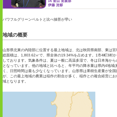
パワフルグリーンベルトと比べ抽苔が早い
地域の概要
山形県北東の内陸部に位置する最上地域は、北は秋田県南部、東は宮
総面積は、1,803.62㎡で、県全体の19.34%を占めます。1市4町
しております。気象条件は、夏は一般に高温多湿で、冬は日本海から
となっています。他の地域と比べると、年平均の降水量は県内4地域(
く、日照時間は最も少なくなっています。山形県は果樹生産量が全国
が、この最上地域の農業は稲作の割合が多く、稲作との複合経営にお
域となります。