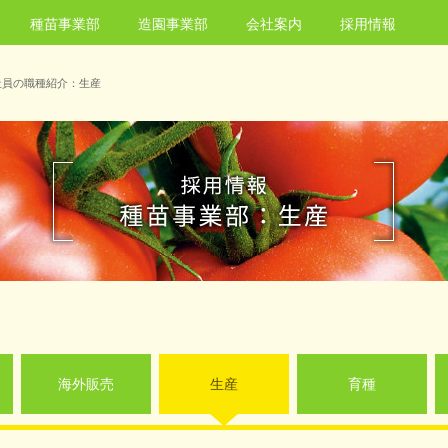
種苗事業部
造園事業部
会社案内
採用情報
社員の職種紹介：生産
海外販売
生産
育種