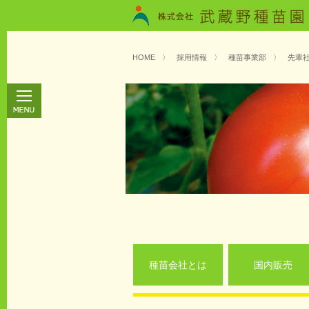
HOME
〉
採用情報
〉
種苗事業部
〉
先輩
種苗会社とは
国内販売