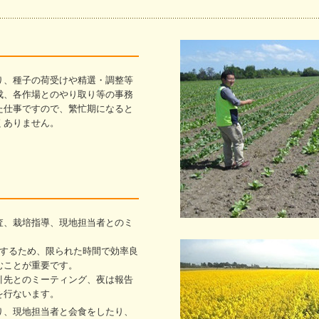
り、種子の荷受けや精選・調整等
成、各作場とのやり取り等の事務
た仕事ですので、繁忙期になると
くありません。
査、栽培指導、現地担当者とのミ
回するため、限られた時間で効率良
むことが重要です。
引先とのミーティング、夜は報告
を行ないます。
り、現地担当者と会食をしたり、