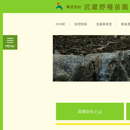
HOME
〉
採用情報
〉
造園事業部
〉
募集
造園会社とは