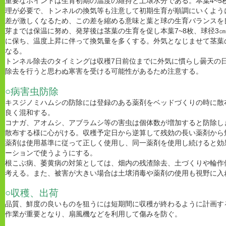
重要なポイントは生育初期の温度の維持と土壌水分である。本葉
4~5
理が必要で、トンネルの換気等も注意して初期生育が順調にいくよう
差が激しくなるため、この差を縮める意味と葉と球の生育バランスを
芽までは保温に努め、発芽後は茎葉の生育を促し本葉
7~8
枚、球径
3
㎝
に保ち、温度上昇に伴って換気量を多くする。外気となじませて茎葉
なる。
トンネル除去のタイミングは収穫
7
日前位までに外気に慣らし曇天の
除去を行うと思わぬ寒害を受ける可能性があるため注意する。
○病害虫防除
キスジノミハムシの防除には登録のある薬剤をベッドづくりの時に散
良く混和する。
コナガ、アオムシ、アブラムシ等の害虫は個体数が増加すると防除し
散布する様に心がける。収穫予定日から逆算して残効の長い薬剤から
薬剤は使用基準に従って正しく使用し、同一薬剤を使用し続けると効
ーションで使うようにする。
根こぶ病、萎黄病の対策としては、畑内の残渣除去、土づくりや輪作
考える。また、被害が大きい場合は土壌消毒や薬剤の使用も視野に入
○収穫、出荷
品質、鮮度の良いものを狙うには短期間に収穫が終わるように計画す
作業が重要となり、扇風機などを利用して傷みを防ぐ。