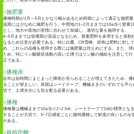
に行い、発芽不良や裂根の防止に努める。
○施肥量
播種時期が1月～5月とかなり幅があるため時期によって適正な施肥
温期には少なめに施肥を行う。中間地の1~2月まきでは10a当り窒素1
とし、地力や産地の実情に合わせて加減し、適切な量を施用する。
4~5月まきでは収穫期が高温となるため、窒素肥料を多用すると肩割
なるため注意が必要である。特に白鷹、CR雪峰、碧寿は肥料に対し
め、これらの品種を使用する際には施肥量は控えめにする。また、球
ため、特にリン酸吸収係数の高い土壌ではリン酸の補給を注意して行うよう
正である。
○播種床
近年は短時間にまとまった降雨が見られることが増えてきたため、播
ることが望ましい。床面はシードテープ、機械まきのいずれでも平ら
切で、土壌水分にも気を配る必要がある。
○播種
播種量は機械まきで10a当り2~2.5dl、シードテープで2dlが標準
することが大切で、5~7日感覚ごとに随時播種して鮮度の良いものを
がある。
○栽植距離