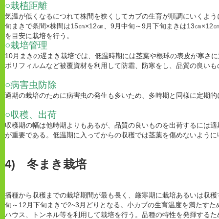
○栽植距離
気温が低くなるにつれて株間を狭くしてカブの生育が順調にいくよう
旬まきで条間×株間は15㎝×12㎝、9月中旬～9月下旬まきは13㎝×12㎝
を目安に栽培を行う。
○栽培管理
10月まきの遅まき栽培では、低温時期には茎葉や根球の表皮が寒さ
ポリフィルムなど被覆資材を利用して防霜、防寒をし、品質の良いも
○病害虫防除
適期の栽培のために病害虫の発生も多いため、多時期と同様に定期的
○収穫、出荷
収穫期の幅は他時期よりもあるが、品質の良いものを出荷するには適
が重要である。低温期に入ってからの収穫では茎葉を傷めないように
4) 冬まき栽培
播種から収穫までの栽培期間が最も長く、厳寒期に栽培あるいは収穫
旬～12月下旬まきで2~3月どりとなる。小カブの生育温度を満たす
ハウス、トンネル等を利用して栽培を行う。品種の特性を発揮するた