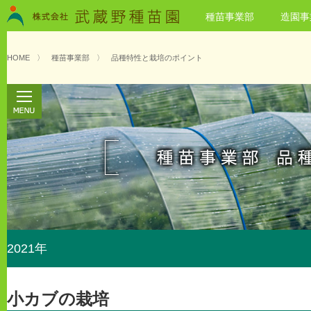
種苗事業部
造園事
HOME
〉
種苗事業部
〉
品種特性と栽培のポイント
2021年
小カブの栽培