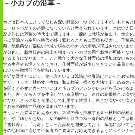
－小カブの沿革－
カブは日本人にとってなじみ深い野菜の一つでありますが、もともと
ヨーロッパがその起源になっていると考えられています。とはいえ日
歴史的には万葉の時代まで遡ります。一般的に栽培が始まり、食文化
らに明治から令和へ時代が移り変わるとともに面積も拡大し、千葉県
県、徳島県など幅広い地域で現在の小カブの産地が形成されています
が分化し、栽培技術の向上も相まって小カブの周年栽培が可能となり
けるようになりました。ここ数年で大きな作付面積の増加はないもの
する生産者も増えてきており、作付面積が減少してきている品目があ
ばいから微増傾向を維持しています。
身近な野菜とはいえ、食べ方といえば浅漬けや酢漬けといったお漬物
すが、サラダ、炒め物、煮物、和え物等、様々な方法で楽しめるのが
を開くと必ずと言っていいほど小カブのアレンジレシピを見かけるよ
また、古くからカブを生産している産地では、連作の結果根こぶ病や
になり、さらに葉も食用として利用する性質上、白さび病やべと病と
これらの耐病性品種が望まれています。
そういった要望に応えるため、気温の高く推移する春～秋用の品種と
寿」や「ゆりかもめ」、葉の病害が目立つ秋～春用の品種としては根
「雪牡丹」、「万寿」といった品種を開発しており、産地においても
その他用途に応じて生産者のご要望にお応えできるようにラインナッ