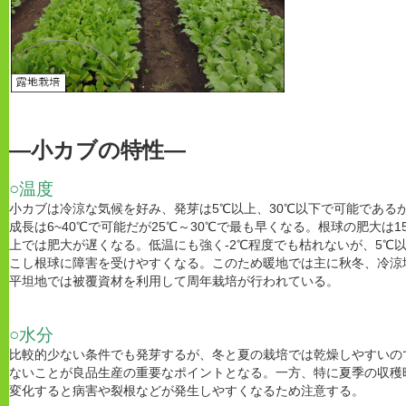
―小カブの特性―
○温度
小カブは冷涼な気候を好み、発芽は5℃以上、30℃以下で可能であるが
成長は6~40℃で可能だが25℃～30℃で最も早くなる。根球の肥大は1
上では肥大が遅くなる。低温にも強く-2℃程度でも枯れないが、5℃
こし根球に障害を受けやすくなる。このため暖地では主に秋冬、冷涼
平坦地では被覆資材を利用して周年栽培が行われている。
○水分
比較的少ない条件でも発芽するが、冬と夏の栽培では乾燥しやすいので
ないことが良品生産の重要なポイントとなる。一方、特に夏季の収穫
変化すると病害や裂根などが発生しやすくなるため注意する。