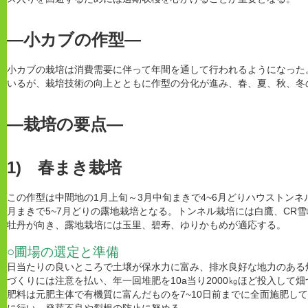
―小カブの作型―
小カブの栽培は消費需要に伴って年間を通して行われるようになった
いるが、栽培技術の向上とともに作型の分化が進み、春、夏、秋、冬
―栽培の要点―
1) 春まき栽培
この作型は中間地の1月上旬～3月中旬まきで4~6月どりハウストンネ
月まきで5~7月どりの露地栽培となる。トンネル栽培には白鷹、CR
牡丹が向き、露地栽培には玉里、碧寿、ゆりかもめが適応する。
○圃場の選定と準備
日当たりの良いところで土壌が保水力に富み、排水良好な地力のある
づくりには注意を払い、年一回堆肥を10a当り2000㎏ほど投入して
肥料は元肥主体で有機質に富んだものを7~10日前までに全面施肥し