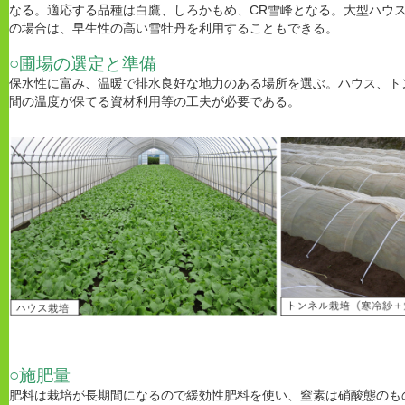
なる。適応する品種は白鷹、しろかもめ、CR雪峰となる。大型ハウ
の場合は、早生性の高い雪牡丹を利用することもできる。
○圃場の選定と準備
保水性に富み、温暖で排水良好な地力のある場所を選ぶ。ハウス、ト
間の温度が保てる資材利用等の工夫が必要である。
○施肥量
肥料は栽培が長期間になるので緩効性肥料を使い、窒素は硝酸態のも