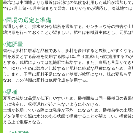
栽培地は中間地よりも最近は冷涼地の気候を利用した栽培が増加して
では7月上旬～8月中旬まきで碧寿、ゆりかもめが適応し、冷涼地で
○圃場の選定と準備
風通しが良く、排水良好な場所を選択する。センチュウ等の虫害や土
壌消毒を行っておくことが望ましい。肥料は有機質主体とし、元肥は
○施肥量
碧寿は肥料に敏感な品種であり、肥料を多用すると裂根しやすくなる
料を必要とする品種を使用する際は10a当り窒素6㎏程度施用するの
とする。残肥によっては無施肥で栽培する。また、白馬も茎葉ができ
で、ゆりかもめは碧寿と比較すると肥料に鈍感な品種になるため、産
う。また、玉里は肥料不足になると茎葉が軟弱になり、球の変形も早
なお、この時期の肥料は低度化成を使用する。
○播種
夏季の栽培は品質が低下しやすいため、播種面積は同一播種日の青果
うに決定し、収穫遅れが起こらないように心がける。
土壌が乾燥している際には発芽が不均一になるため、播種前後の土壌
プを使用する際は水分のある状態で播種することが望ましい。播種後
える上で重要となる。