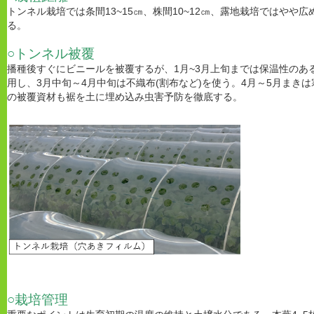
トンネル栽培では条間13~15㎝、株間10~12㎝、露地栽培ではやや広
る。
○トンネル被覆
播種後すぐにビニールを被覆するが、
1
月
~3
月上旬までは保温性のあ
用し、
3
月中旬～
4
月中旬は不織布
(
割布など
)
を使う。
4
月～
5
月まきは
の被覆資材も裾を土に埋め込み虫害予防を徹底する。
○栽培管理