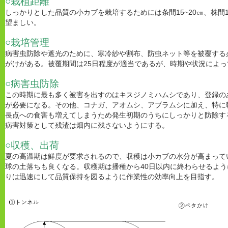
○栽植距離
しっかりとした品質の小カブを栽培するためには条間15~20㎝、株間
望ましい。
○栽培管理
病害虫防除や遮光のために、寒冷紗や割布、防虫ネット等を被覆する
がけがある。被覆期間は25日程度が適当であるが、時期や状況によ
○病害虫防除
この時期に最も多く被害を出すのはキスジノミハムシであり、登録の
が必要になる。その他、コナガ、アオムシ、アブラムシに加え、特に
長点への食害も増えてしまうため発生初期のうちにしっかりと防除す
病害対策として残渣は畑内に残さないようにする。
○収穫、出荷
夏の高温期は鮮度が要求されるので、収穫は小カブの水分が高まってい
球の土落ちも良くなる。収穫期は播種から40日以内に終わらせるよ
りは迅速にして品質保持を図るように作業性の効率向上を目指す。