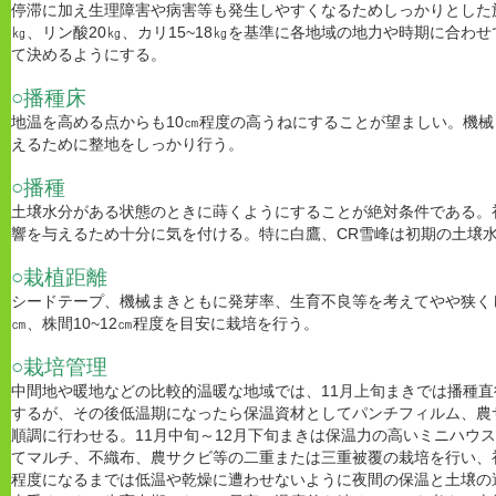
停滞に加え生理障害や病害等も発生しやすくなるためしっかりとした施肥
㎏、リン酸20㎏、カリ15~18㎏を基準に各地域の地力や時期に合わ
て決めるようにする。
○播種床
地温を高める点からも10㎝程度の高うねにすることが望ましい。機
えるために整地をしっかり行う。
○播種
土壌水分がある状態のときに蒔くようにすることが絶対条件である。
響を与えるため十分に気を付ける。特に白鷹、CR雪峰は初期の土壌
○栽植距離
シードテープ、機械まきともに発芽率、生育不良等を考えてやや狭く
㎝、株間10~12㎝程度を目安に栽培を行う。
○栽培管理
中間地や暖地などの比較的温暖な地域では、11月上旬まきでは播種直
するが、その後低温期になったら保温資材としてパンチフィルム、農
順調に行わせる。11月中旬～12月下旬まきは保温力の高いミニハウ
てマルチ、不織布、農サクビ等の二重または三重被覆の栽培を行い、初
程度になるまでは低温や乾燥に遭わせないように夜間の保温と土壌の