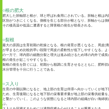
○根の肥大
肥大した胚軸部と根が、球と呼ばれ食用にされている。胚軸と根は内
区別がつきにくくなる。側根を生じる部分が根となり、胚軸からは側
その後高温や低温に遭遇すると障害根の発生が助長される。
○裂根
最大の原因は生育初期の乾燥となる。根の発育が悪くなると、周皮(青
が早まるため比較的早い段階で周皮の柔軟性が低下しやすくなる。よ
の一方で、球内部の細胞分裂と増大は進み続けるため球の内外で成長
根の発生が起こりやすくなる。
裂根の発生を防ぐには、初期から順調に生育させるとともに、肥料切
水分管理を十分に行うことである。
○ス入り
生育の中期以降になると、地上部の生育は停滞へ向かっていくが地下
ため、生育後期になると地下部の栄養要求量が地上部の栄養供給量を
と繋がっていく。このような状態になると球内部の組織が白い海綿状
ぶ。
ス入りを回避するためには適期収穫を心がけることが重要となる。