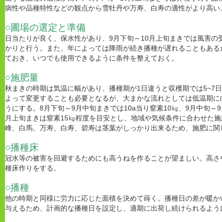
病性や品種特性などの観点から雪牡丹や万寿、白寿の適性がより高い
○圃場の選定と準備
日当たりが良く、保水性があり、9月下旬～10月上旬まきでは風害の
かりと行う。また、年によっては降雨が続き播種が遅れることもある
ておき、いつでも使用できるように条件を整えておく。
○施肥量
秋まきの時期は気温に幅があり、播種期が1日違うと収穫期では5~7
よって変更することも必要となるが、大まかな流れとしては低温期に
うにする。8月下旬～9月中旬まきでは10a当り窒素10㎏、9月中旬～9
月上旬まきは窒素15㎏程度を目安とし、地域や気候条件に合わせた施
峰、白馬、万寿、白寿、碧寿は茎葉がしっかり出来るため、施肥に関
○播種床
冠水等の被害を回避するためにも高うねを作ることが望ましい。高さ
種床作りをする。
○播種
他の時期と同様に労力に応じた面積を決めて蒔く。播種日の差が暖か
与えるため、計画的な播種日を設定し、適期に出荷し続けられるよう