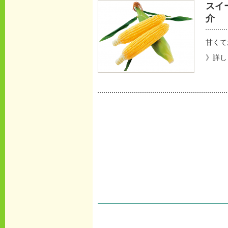
スイ
介
甘くて
》詳し