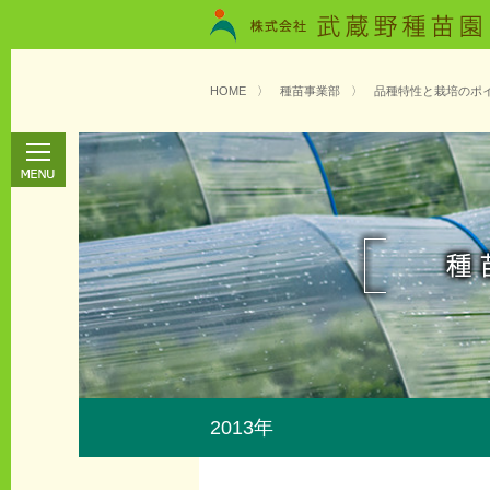
HOME
〉
種苗事業部
〉
品種特性と栽培のポ
2013年