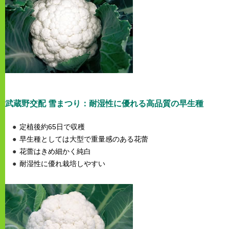
武蔵野交配
雪まつり：耐湿性に優れる高品質の早生種
定植後約65日で収穫
早生種としては大型で重量感のある花蕾
花蕾はきめ細かく純白
耐湿性に優れ栽培しやすい