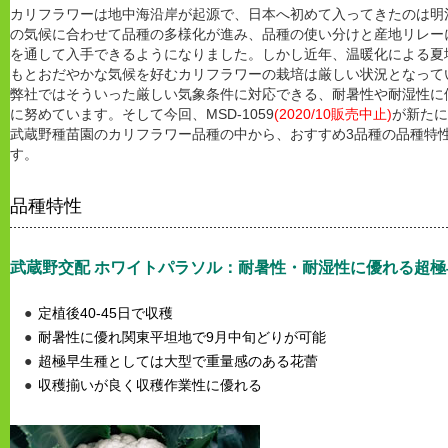
カリフラワーは地中海沿岸が起源で、日本へ初めて入ってきたのは明
の気候に合わせて品種の多様化が進み、品種の使い分けと産地リレー
を通して入手できるようになりました。しかし近年、温暖化による夏
もとおだやかな気候を好むカリフラワーの栽培は厳しい状況となって
弊社ではそういった厳しい気象条件に対応できる、耐暑性や耐湿性に
に努めています。そして今回、MSD-1059
(2020/10販売中止)
が新たに
武蔵野種苗園のカリフラワー品種の中から、おすすめ3品種の品種特
す。
品種特性
武蔵野交配
ホワイトパラソル：耐暑性・耐湿性に優れる超極
定植後40-45日で収穫
耐暑性に優れ関東平坦地で9月中旬どりが可能
超極早生種としては大型で重量感のある花蕾
収穫揃いが良く収穫作業性に優れる