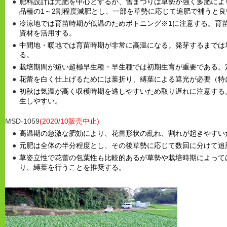
肥料設計は元肥を中心とするが、雪まつりは草勢が強く多肥によ
品種の1～2割程度減肥とし、一部を草勢に応じて追肥で補うと良
冷涼地では育苗時期が低温のためボトニング※1に注意する。育苗
資材を活用する。
中間地・暖地では育苗時期が非常に高温になる。発芽するまでは
る。
栽培期間が短い超極早生種・早生種では初期生育が重要である。
花蕾を白く仕上げるためには葉折り、縛葉による遮光が必要（特
初秋は気温が高く収穫時期を逃しやすいため取り遅れに注意する
生しやすい。
MSD-1059
(2020/10販売中止)
高温期の急激な肥効により、花蕾形状の乱れ、割れが起きやすい
元肥は全体の半分程度とし、その後草勢に応じて数回に分けて追
草姿立性で花蕾の包葉性も比較的あるが草勢や栽培時期によって
り、縛葉を行うことを推奨する。