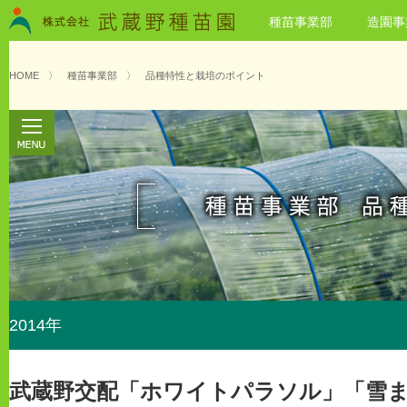
種苗事業部
造園事
HOME
〉
種苗事業部
〉
品種特性と栽培のポイント
2014年
武蔵野交配「ホワイトパラソル」「雪ま