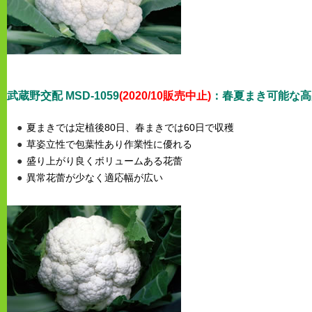
武蔵野交配
MSD-1059
(2020/10販売中止)
：春夏まき可能な高
夏まきでは定植後80日、春まきでは60日で収穫
草姿立性で包葉性あり作業性に優れる
盛り上がり良くボリュームある花蕾
異常花蕾が少なく適応幅が広い