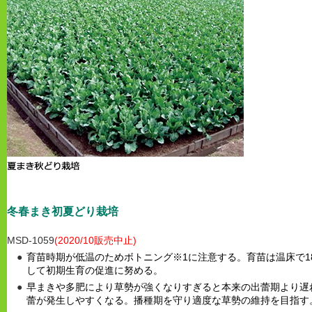
冬春まき初夏どり栽培
MSD-1059
(2020/10販売中止)
育苗時期が低温のためボトニング※1に注意する。育苗は温床で1
して初期生育の促進に努める。
早まきや多肥により草勢が強くなりすぎると本来の出蕾期より遅
蕾が発生しやすくなる。播種期を守り適度な草勢の維持を目指す