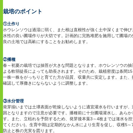
栽培のポイント
①土作り
ホウレンソウは過湿に弱く、また根は直根性が強く土中深くまで伸び
水性の良い圃場作りが大切です。計画的に完熟堆肥を施用して圃場の
良の土地では高畝にすることをお勧めします。
②播種
春～初夏の栽培では抽苔が大きな問題となります。ホウレンソウの抽
よる軟弱徒長によっても助長されます。そのため、栽植密度は条間15～
一株一株をがっちりと育てた方が品質、収量共に安定します。また、
確認して厚撒きにならないように調整します。
③水分管理
発芽揃いまでは土壌表面が乾燥しないように適宜灌水を行いますが、
因となりますので注意が必要です。播種前に十分圃場灌水し、あらか
す。また、立枯れを予防するため、発芽後本葉3～4枚までは潅水を控
てください)。生育中期は定期的なかん水により生育を促し、収穫5～
防止と株の充実を図ります。