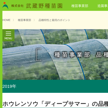
種苗事業部
造園事
HOME
〉
種苗事業部
〉
品種特性と栽培のポイント
2019年
ホウレンソウ「ディープサマー」の品