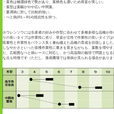
・葉色は極濃緑色で艶があり、葉柄色も濃いため荷姿が美しい。
・葉型は葉幅がやや広い中間葉。
・萎凋病に対して比較的強い。
・べと病(R1～R14)抵抗性を持つ。
ホウレンソウには生産者の好みや作型に合わせて多種多様な品種が存
りの良いタイプは作業性に劣り、草姿が立性で作業性の良いタイプは
収量性と作業性をバランス良く兼ね備えた品種の育成を目指しました
しなやかさといった収穫作業性に重きを置きながらも、葉数を増やす
た、広範囲なべと病レースに対応し、かつ高温期の栽培で問題となる
な点も特徴です（ただし、激発圃場では発病が見られる場合がありま