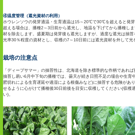
④温度管理（遮光資材の利用）
ホウレンソウの発芽適温・生育適温は15～20℃で30℃を超えると発
超える場合は、播種2～3日前から遮光し、地温を下げてから播種し
材を除去します。盛夏期は発芽後も遮光しますが、過度な遮光は抽苔
光率30％程度の資材とし、収穫の7～10日前には遮光資材を外して
栽培の注意点
「ディープサマー」の抽苔性は、北海道を除き標準的な作柄であれば
抽苔し易い6月中下旬の播種では、曇天が続き日照不足の場合や生育
肥切れによる生育遅延や過湿による根傷みなど)に抽苔する危険があ
せるように心がけて播種後30日前後を目安に収穫してください(収穫
い)。