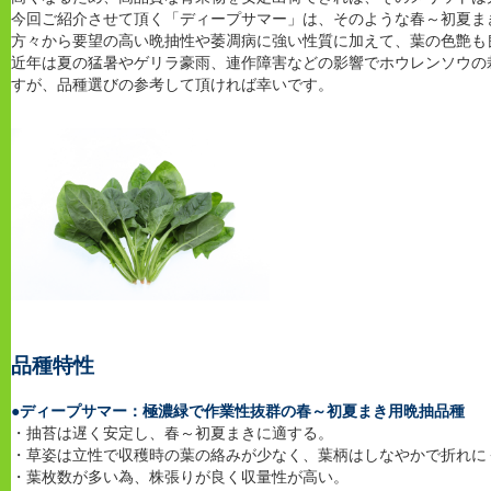
今回ご紹介させて頂く「ディープサマー」は、そのような春～初夏ま
方々から要望の高い晩抽性や萎凋病に強い性質に加えて、葉の色艶も
近年は夏の猛暑やゲリラ豪雨、連作障害などの影響でホウレンソウの
すが、品種選びの参考して頂ければ幸いです。
品種特性
●
ディープサマー：極濃緑で作業性抜群の春～初夏まき用晩抽品種
・抽苔は遅く安定し、春～初夏まきに適する。
・草姿は立性で収穫時の葉の絡みが少なく、葉柄はしなやかで折れに
・葉枚数が多い為、株張りが良く収量性が高い。