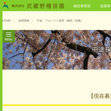
種苗事業部
造園事
HOME
〉
採用情報
〉
中途・アルバイト採用（種苗／造園）
【現在募