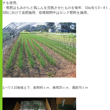
チを使用。
・堆肥はもみがらと鶏ふんを完熟させたものを毎年、10a当り3～4ｔ
3回に分けて追肥施用、収穫期間中はロング肥料を施用。
1ハウス10条植えで、条間45ｃｍ、株間25ｃｍ、通路70ｃｍ