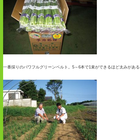
一番採りのパワフルグリーンベルト。5～6本で1束ができるほど太みがあ