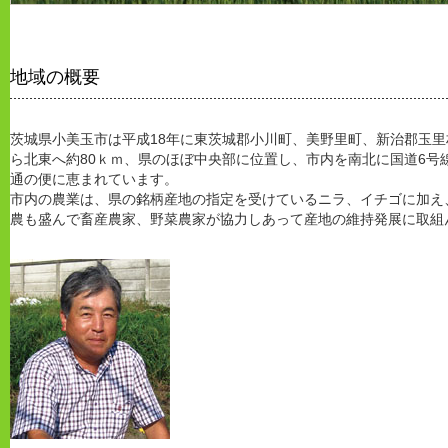
地域の概要
茨城県小美玉市は平成18年に東茨城郡小川町、美野里町、新治郡玉
ら北東へ約80ｋｍ、県のほぼ中央部に位置し、市内を南北に国道6号
通の便に恵まれています。
市内の農業は、県の銘柄産地の指定を受けているニラ、イチゴに加え
農も盛んで畜産農家、野菜農家が協力しあって産地の維持発展に取組