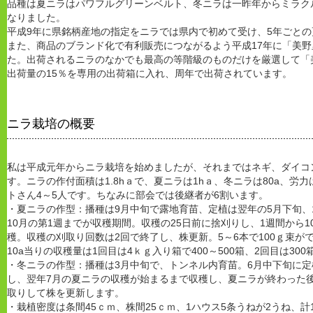
品種は夏ニラはパワフルグリーンベルト、冬ニラは一昨年からミラク
なりました。
平成9年に県銘柄産地の指定をニラでは県内で初めて受け、5年ごと
また、商品のブランド化で有利販売につながるよう平成17年に「美
た。出荷されるニラのなかでも最高の等階級のものだけを厳選して「
出荷量の15％を専用の出荷箱に入れ、周年で出荷されています。
ニラ栽培の概要
私は平成元年からニラ栽培を始めましたが、それまではネギ、ダイコ
す。ニラの作付面積は1.8hａで、夏ニラは1hａ、冬ニラは80a、労
トさん4～5人です。ちなみに部会では後継者が6割います。
・夏ニラの作型：播種は9月中旬で露地育苗、定植は翌年の5月下旬、
10月の第1週までが収穫期間。収穫の25日前に捨刈りし、1週間から
穫。収穫の刈取り回数は2回で終了し、株更新。5～6本で100ｇ束
10a当りの収穫量は1回目は4ｋｇ入り箱で400～500箱、2回目は30
・冬ニラの作型：播種は3月中旬で、トンネル内育苗。6月中下旬に定
し、翌年7月の夏ニラの収穫が始まるまで収穫し、夏ニラが終わった後の
取りして株を更新します。
・栽植密度は条間45ｃｍ、株間25ｃｍ、1ハウス5条うねが2うね、