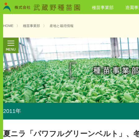
種苗事業部
造園事
HOME
〉
種苗事業部
〉
産地と栽培情報
2011年
夏ニラ「パワフルグリーンベルト」、