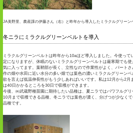
JA美野里、農産課の伊藤さん（右）と昨年から導入したミラクルグリーン
冬ニラにミラクルグリーンベルトを導入
ミラクルグリーンベルトは昨年から10aほど導入しました。今使って
定になりますが、休眠のないミラクルグリーンベルトは厳寒期でも使
気に入ってます。葉鞘部が長く、立性なので作業性がよく、パートさ
作の畑や水田に近い水分の多い畑では葉色の濃いミラクルグリーンベ
欲を言えば低温伸長性がもう少しあればいいです。私は12月から2月
は40日かかるところを30日で収穫ができます。
今後、㈱武蔵野種苗園に期待したい品種は、夏ニラではパワフルグリ
10月まで収穫できる品種、冬ニラでは葉色が濃く、分げつが少なく
品種です。