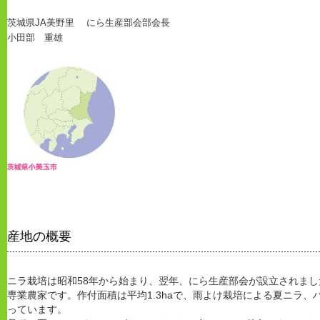
茨城県JA美野里 にら生産部会部会長
小田部 重雄
産地の概要
ニラ栽培は昭和58年から始まり、翌年、にら生産部会が設立されまし
専業農家です。作付面積は平均1.3haで、雨よけ栽培による夏ニラ
っています。