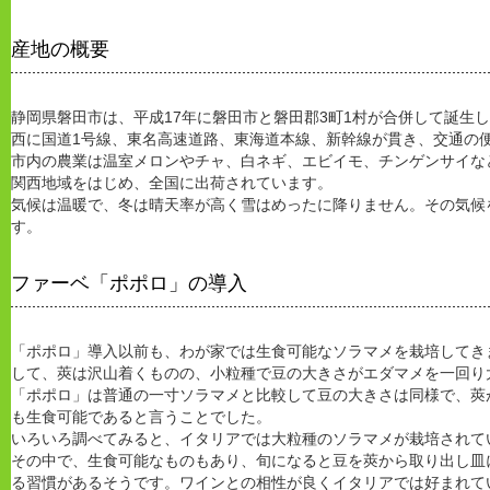
産地の概要
静岡県磐田市は、平成17年に磐田市と磐田郡3町1村が合併して誕生
西に国道1号線、東名高速道路、東海道本線、新幹線が貫き、交通の
市内の農業は温室メロンやチャ、白ネギ、エビイモ、チンゲンサイな
関西地域をはじめ、全国に出荷されています。
気候は温暖で、冬は晴天率が高く雪はめったに降りません。その気候
す。
ファーベ「ポポロ」の導入
「ポポロ」導入以前も、わが家では生食可能なソラマメを栽培してき
して、莢は沢山着くものの、小粒種で豆の大きさがエダマメを一回り
「ポポロ」は普通の一寸ソラマメと比較して豆の大きさは同様で、莢
も生食可能であると言うことでした。
いろいろ調べてみると、イタリアでは大粒種のソラマメが栽培されて
その中で、生食可能なものもあり、旬になると豆を莢から取り出し皿
る習慣があるそうです。ワインとの相性が良くイタリアでは好まれて