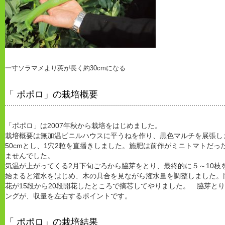
一寸ソラマメより莢が長く約30cmになる
「 ポポロ」の栽培概要
「ポポロ」は2007年秋から栽培をはじめました。
栽培概要は無加温ビニルハウスに平うねを作り、黒色マルチを展張しま
50cmとし、1穴2粒を直播きしました。施肥は前作がミニトマトだ
ませんでした。
気温が上がってくる2月下旬ごろから脇芽をとり、最終的に５～10枝
始まると潅水をはじめ、木の具合を見ながら潅水量を調整しました。
花が15段から20段開花したところで摘芯してやりました。 脇芽と
ングが、収量を左右するポイントです。
「 ポポロ」の栽培結果