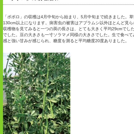
「ポポロ」の収穫は4月中旬から始まり、5月中旬まで続きました。
130cm以上になります。病害虫の被害はアブラムシ以外ほとんど見
収穫物を見てみると一つの莢の長さは、とても大きく平均29cmでし
でした。豆の大きさも一寸ソラマメ同様の大きさでした。生で食べて
感と強い甘みが感じられ、糖度を測ると平均糖度20度ありました。