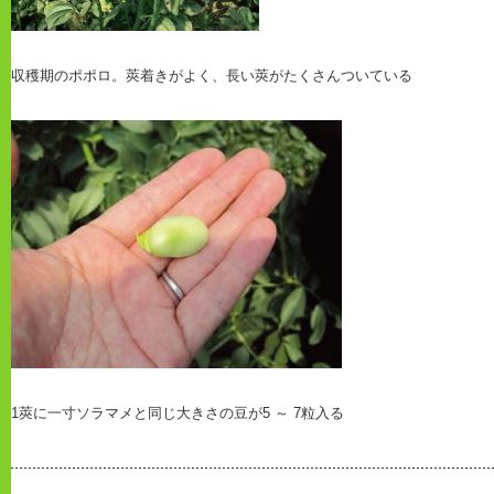
収穫期のポポロ。莢着きがよく、長い莢がたくさんついている
1莢に一寸ソラマメと同じ大きさの豆が5 ～ 7粒入る