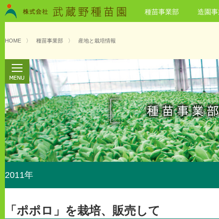
種苗事業部
造園事
HOME
〉
種苗事業部
〉
産地と栽培情報
2011年
「ポポロ」を栽培、販売して