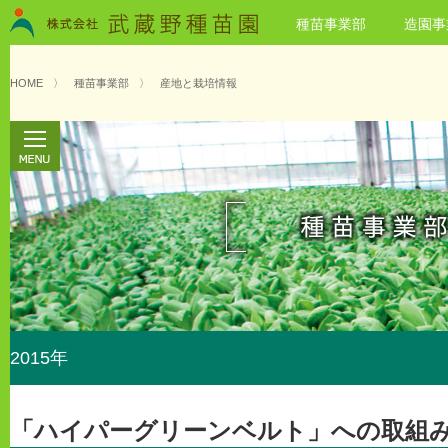
種苗事業部
造園事
HOME
〉
種苗事業部
〉
産地と栽培情報
2015年
「ハイパーグリーンベルト」への取組