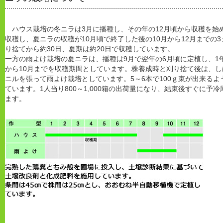
ハウス栽培の冬ニラは3月に播種し、その年の12月頃から収穫を始
収穫し、夏ニラの収穫が10月頃で終了した後の10月から12月までの
り捨てから約30日、夏期は約20日で収穫しています。
一方の雨よけ栽培の夏ニラは、播種は9月で翌年の6月頃に定植し、1
から10月までを収穫期間としています。株養成時と刈り捨て後は、
ニルを張って雨よけ栽培としています。5～6本で100ｇ束が出来る
ています。1人当り800～1,000箱の出荷量になり、結束後すぐに
ます。