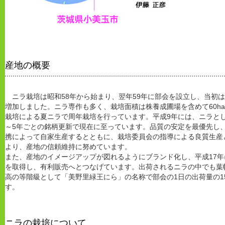
産地の概要
ニラ栽培は昭和58年から始まり、翌年59年に部会を設立し、当初は
増加しました。ニラ専作も多く、栽培面積は株養成圃場を含めて60h
栽培による夏ニラで周年栽培を行っています。平成9年には、ニラと
～5年ごとの銘柄更新で現在に至っています。品質の安定を最優先し
携によって自家生産するとともに、栽培委員会の指導による良質生産
より、産地の信頼維持に努めています。
また、産地のイメージアップが図れるようにブランド化し、平成17
を取得し、有利販売へとつなげています。出荷されるニラの中でも葉
高の等階級として「美野里緑王にら」の名称で部会の1日の出荷量の1
す。
ニラの栽培について